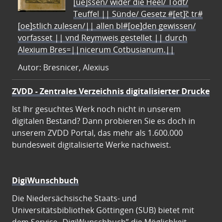
[ue]ssen/ wider die Heel/ Todt/
Teuffel || Sünde/ Gesetz #[et]c̃ tr#
[oe]stlich zulesen/|| allen bl#[oe]den gewissen/
vorfasset || vnd Reymweis gestellet || durch
Alexium Bres=||nicerum Cotbusianum.||
Autor: Bresnicer, Alexius
ZVDD - Zentrales Verzeichnis digitalisierter Drucke
Ist Ihr gesuchtes Werk noch nicht in unserem
digitalen Bestand? Dann probieren Sie es doch in
unserem ZVDD Portal, das mehr als 1.600.000
bundesweit digitalisierte Werke nachweist.
DigiWunschbuch
Die Niedersächsische Staats- und
Universitätsbibliothek Göttingen (SUB) bietet mit