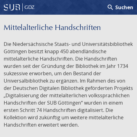
search
Suchen
GDZ
Mittelalterliche Handschriften
Die Niedersächsische Staats- und Universitätsbibliothek
Göttingen besitzt knapp 450 abendländische
mittelalterliche Handschriften. Die Handschriften
wurden seit der Gründung der Bibliothek im Jahr 1734
sukzessive erworben, um den Bestand der
Universalbibliothek zu ergänzen. Im Rahmen des von
der Deutschen Digitalen Bibliothek geförderten Projekts
„Digitalisierung der mittelalterlichen volkssprachlichen
Handschriften der SUB Göttingen“ wurden in einem
ersten Schritt 74 Handschriften digitalisiert. Die
Kollektion wird zukünftig um weitere mittelalterliche
Handschriften erweitert werden.