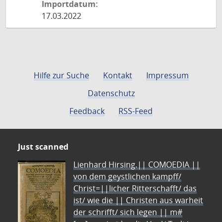
Importdatum:
17.03.2022
Hilfe zur Suche
Kontakt
Impressum
Datenschutz
Feedback
RSS-Feed
Just scanned
Lienhard Hirsing.|| COMOEDIA ||
von dem geystlichen kampff/
Christ=||licher Ritterschafft/ das
ist/ wie die || Christen aus warheit
der schrifft/ sich legen || m#