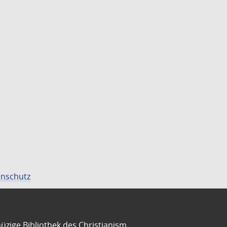
nschutz
üzige Bibliothek des Christianism