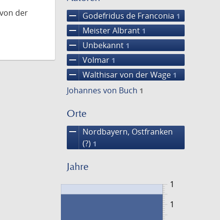
 von der
remove
Godefridus de Franconia
1
remove
Meister Albrant
1
remove
Unbekannt
1
remove
Volmar
1
remove
Walthisar von der Wage
1
Johannes von Buch
1
Orte
remove
Nordbayern, Ostfranken
(?)
1
Jahre
1
1