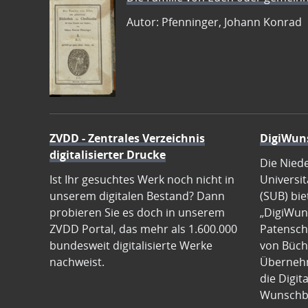
Autor: Pfenninger, Johann Konrad
ZVDD - Zentrales Verzeichnis
DigiWun
digitalisierter Drucke
Die Nied
Ist Ihr gesuchtes Werk noch nicht in
Universit
unserem digitalen Bestand? Dann
(SUB) bie
probieren Sie es doch in unserem
„DigiWun
ZVDD Portal, das mehr als 1.600.000
Patenscha
bundesweit digitalisierte Werke
von Büch
nachweist.
Übernehm
die Digit
Wunschb