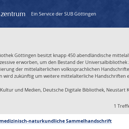
gszentrum
Ein Service der SUB Göttingen
liothek Göttingen besitzt knapp 450 abendländische mittela
ukzessive erworben, um den Bestand der Universalbibliothe
lisierung der mittelalterlichen volkssprachlichen Handschri
ion wird zukünftig um weitere mittelalterliche Handschriften
ultur und Medien, Deutsche Digitale Bibliothek, Neustart 
1 Treff
sch-medizinisch-naturkundliche Sammelhandschrift