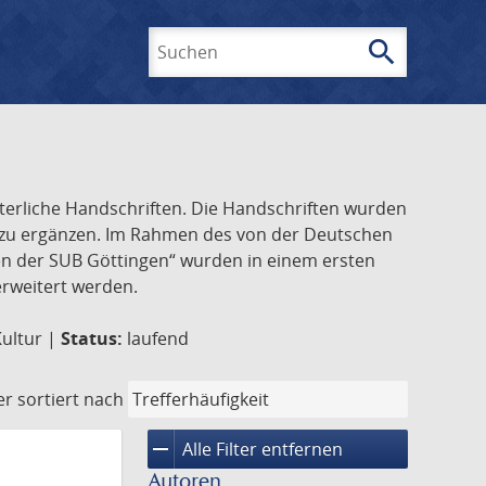
search
Suchen
lterliche Handschriften. Die Handschriften wurden
k zu ergänzen. Im Rahmen des von der Deutschen
ften der SUB Göttingen“ wurden in einem ersten
 erweitert werden.
Kultur |
Status:
laufend
er
sortiert nach
remove
Alle Filter entfernen
Autoren