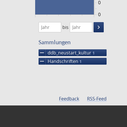
0
0
1474
1475
keyboard_arrow_right
bis
Suche
einschränke
Sammlungen
remove
ddb_neustart_kultur
1
remove
Handschriften
1
Feedback
RSS-Feed