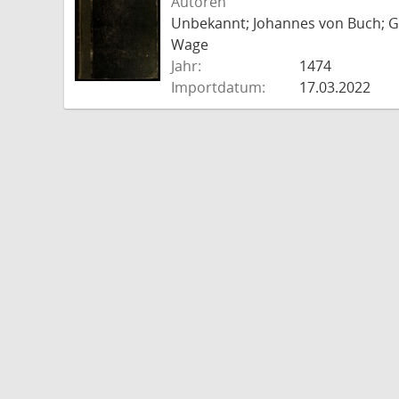
Autoren
Unbekannt; Johannes von Buch; Go
Wage
Jahr:
1474
Importdatum:
17.03.2022