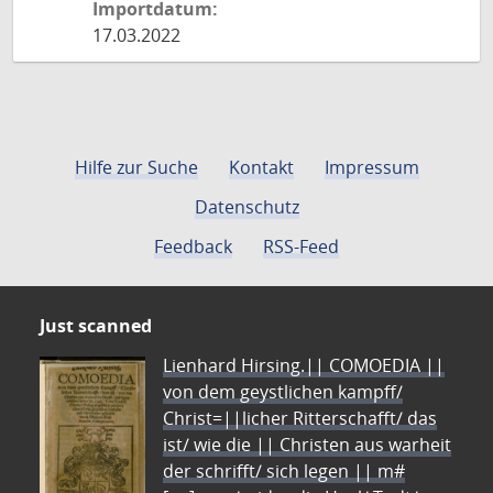
Importdatum:
17.03.2022
Hilfe zur Suche
Kontakt
Impressum
Datenschutz
Feedback
RSS-Feed
Just scanned
Lienhard Hirsing.|| COMOEDIA ||
von dem geystlichen kampff/
Christ=||licher Ritterschafft/ das
ist/ wie die || Christen aus warheit
der schrifft/ sich legen || m#