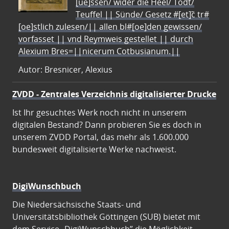
[ue]ssen/ wider die Heel/ Todt/
Teuffel || Sünde/ Gesetz #[et]c̃ tr#
[oe]stlich zulesen/|| allen bl#[oe]den gewissen/
vorfasset || vnd Reymweis gestellet || durch
Alexium Bres=||nicerum Cotbusianum.||
Autor: Bresnicer, Alexius
ZVDD - Zentrales Verzeichnis digitalisierter Drucke
Ist Ihr gesuchtes Werk noch nicht in unserem
digitalen Bestand? Dann probieren Sie es doch in
unserem ZVDD Portal, das mehr als 1.600.000
bundesweit digitalisierte Werke nachweist.
DigiWunschbuch
Die Niedersächsische Staats- und
Universitätsbibliothek Göttingen (SUB) bietet mit