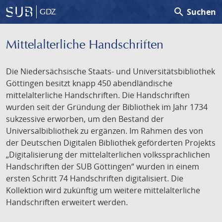
search
Suchen
GDZ
Mittelalterliche Handschriften
Die Niedersächsische Staats- und Universitätsbibliothek
Göttingen besitzt knapp 450 abendländische
mittelalterliche Handschriften. Die Handschriften
wurden seit der Gründung der Bibliothek im Jahr 1734
sukzessive erworben, um den Bestand der
Universalbibliothek zu ergänzen. Im Rahmen des von
der Deutschen Digitalen Bibliothek geförderten Projekts
„Digitalisierung der mittelalterlichen volkssprachlichen
Handschriften der SUB Göttingen“ wurden in einem
ersten Schritt 74 Handschriften digitalisiert. Die
Kollektion wird zukünftig um weitere mittelalterliche
Handschriften erweitert werden.