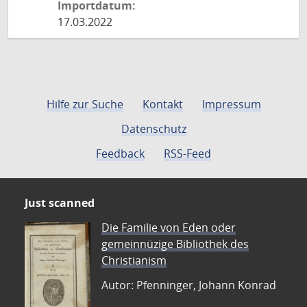
Importdatum:
17.03.2022
Hilfe zur Suche
Kontakt
Impressum
Datenschutz
Feedback
RSS-Feed
Just scanned
Die Familie von Eden oder
gemeinnüzige Bibliothek des
Christianism
Autor: Pfenninger, Johann Konrad