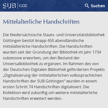
search
Suchen
GDZ
Mittelalterliche Handschriften
Die Niedersächsische Staats- und Universitätsbibliothek
Göttingen besitzt knapp 450 abendländische
mittelalterliche Handschriften. Die Handschriften
wurden seit der Gründung der Bibliothek im Jahr 1734
sukzessive erworben, um den Bestand der
Universalbibliothek zu ergänzen. Im Rahmen des von
der Deutschen Digitalen Bibliothek geförderten Projekts
„Digitalisierung der mittelalterlichen volkssprachlichen
Handschriften der SUB Göttingen“ wurden in einem
ersten Schritt 74 Handschriften digitalisiert. Die
Kollektion wird zukünftig um weitere mittelalterliche
Handschriften erweitert werden.