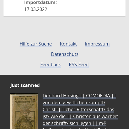
Importdatum:
17.03.2022
Hilfe zur Suche
Kontakt
Impressum
Datenschutz
Feedback
RSS-Feed
Just scanned
Lienhard Hirsing.|| COMOEDIA ||
von dem geystlichen kampff/
Christ=||licher Ritterschafft/ das
ist/ wie die || Christen aus warheit
der schrifft/ sich legen || m#