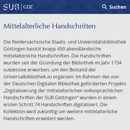
search
Suchen
GDZ
Mittelalterliche Handschriften
Die Niedersächsische Staats- und Universitätsbibliothek
Göttingen besitzt knapp 450 abendländische
mittelalterliche Handschriften. Die Handschriften
wurden seit der Gründung der Bibliothek im Jahr 1734
sukzessive erworben, um den Bestand der
Universalbibliothek zu ergänzen. Im Rahmen des von
der Deutschen Digitalen Bibliothek geförderten Projekts
„Digitalisierung der mittelalterlichen volkssprachlichen
Handschriften der SUB Göttingen“ wurden in einem
ersten Schritt 74 Handschriften digitalisiert. Die
Kollektion wird zukünftig um weitere mittelalterliche
Handschriften erweitert werden.