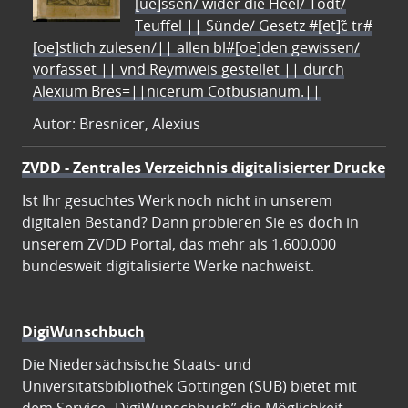
[ue]ssen/ wider die Heel/ Todt/
Teuffel || Sünde/ Gesetz #[et]c̃ tr#
[oe]stlich zulesen/|| allen bl#[oe]den gewissen/
vorfasset || vnd Reymweis gestellet || durch
Alexium Bres=||nicerum Cotbusianum.||
Autor: Bresnicer, Alexius
ZVDD - Zentrales Verzeichnis digitalisierter Drucke
Ist Ihr gesuchtes Werk noch nicht in unserem
digitalen Bestand? Dann probieren Sie es doch in
unserem ZVDD Portal, das mehr als 1.600.000
bundesweit digitalisierte Werke nachweist.
DigiWunschbuch
Die Niedersächsische Staats- und
Universitätsbibliothek Göttingen (SUB) bietet mit