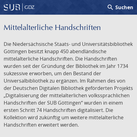
search
Suchen
GDZ
Mittelalterliche Handschriften
Die Niedersächsische Staats- und Universitätsbibliothek
Göttingen besitzt knapp 450 abendländische
mittelalterliche Handschriften. Die Handschriften
wurden seit der Gründung der Bibliothek im Jahr 1734
sukzessive erworben, um den Bestand der
Universalbibliothek zu ergänzen. Im Rahmen des von
der Deutschen Digitalen Bibliothek geförderten Projekts
„Digitalisierung der mittelalterlichen volkssprachlichen
Handschriften der SUB Göttingen“ wurden in einem
ersten Schritt 74 Handschriften digitalisiert. Die
Kollektion wird zukünftig um weitere mittelalterliche
Handschriften erweitert werden.