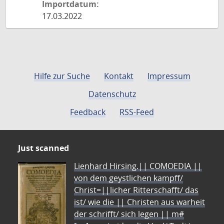
Importdatum:
17.03.2022
Hilfe zur Suche
Kontakt
Impressum
Datenschutz
Feedback
RSS-Feed
Just scanned
Lienhard Hirsing.|| COMOEDIA ||
von dem geystlichen kampff/
Christ=||licher Ritterschafft/ das
ist/ wie die || Christen aus warheit
der schrifft/ sich legen || m#