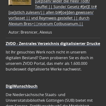
[ue]ssen/ wider die Heel/ Todt/
Teuffel || Sünde/ Gesetz #[et]c̃ tr#
[oe]stlich zulesen/|| allen bl#[oe]den gewissen/
vorfasset || vnd Reymweis gestellet || durch
Alexium Bres=||nicerum Cotbusianum.||
Autor: Bresnicer, Alexius
ZVDD - Zentrales Verzeichnis digitalisierter Drucke
Ist Ihr gesuchtes Werk noch nicht in unserem
digitalen Bestand? Dann probieren Sie es doch in
unserem ZVDD Portal, das mehr als 1.600.000
bundesweit digitalisierte Werke nachweist.
DigiWunschbuch
Die Niedersächsische Staats- und
Universitätsbibliothek Göttingen (SUB) bietet mit