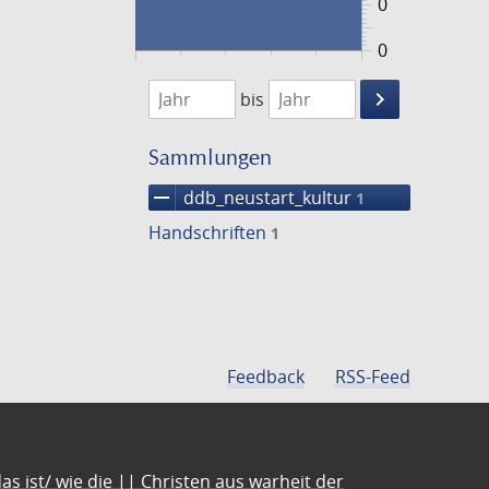
0
0
1474
1475
keyboard_arrow_right
bis
Suche
einschränke
Sammlungen
remove
ddb_neustart_kultur
1
Handschriften
1
Feedback
RSS-Feed
s ist/ wie die || Christen aus warheit der