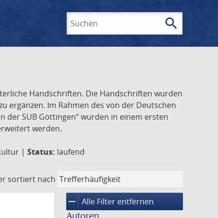
search
Suchen
lterliche Handschriften. Die Handschriften wurden
k zu ergänzen. Im Rahmen des von der Deutschen
ften der SUB Göttingen“ wurden in einem ersten
 erweitert werden.
Kultur |
Status:
laufend
er
sortiert nach
remove
Alle Filter entfernen
Autoren