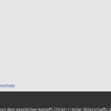
nschutz
n dem geystlichen kampff/ Christ=||licher Ritterschafft/ da