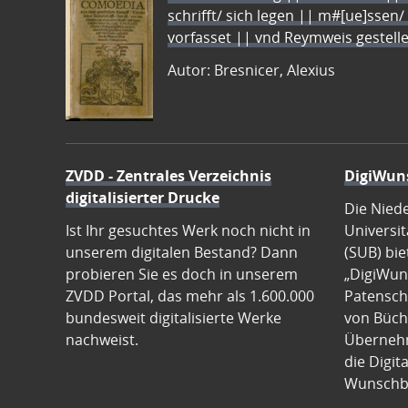
schrifft/ sich legen || m#[ue]ssen/
vorfasset || vnd Reymweis gestel
Autor: Bresnicer, Alexius
ZVDD - Zentrales Verzeichnis
DigiWun
digitalisierter Drucke
Die Nied
Ist Ihr gesuchtes Werk noch nicht in
Universit
unserem digitalen Bestand? Dann
(SUB) bie
probieren Sie es doch in unserem
„DigiWun
ZVDD Portal, das mehr als 1.600.000
Patenscha
bundesweit digitalisierte Werke
von Büch
nachweist.
Übernehm
die Digit
Wunschb