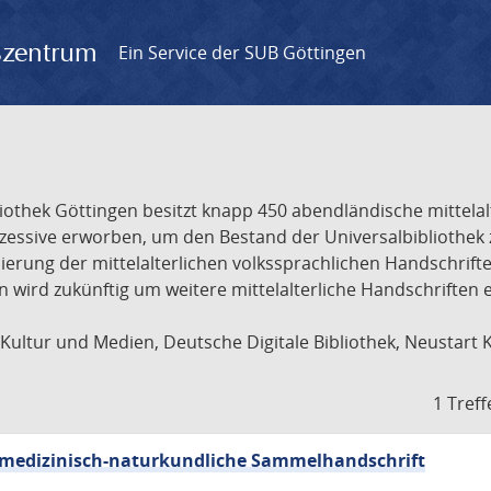
gszentrum
Ein Service der SUB Göttingen
liothek Göttingen besitzt knapp 450 abendländische mittela
ukzessive erworben, um den Bestand der Universalbibliothe
lisierung der mittelalterlichen volkssprachlichen Handschri
ion wird zukünftig um weitere mittelalterliche Handschriften
ultur und Medien, Deutsche Digitale Bibliothek, Neustart 
1 Treff
sch-medizinisch-naturkundliche Sammelhandschrift