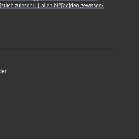
e]stlich zulesen/|| allen bl#[oe]den gewissen/
der