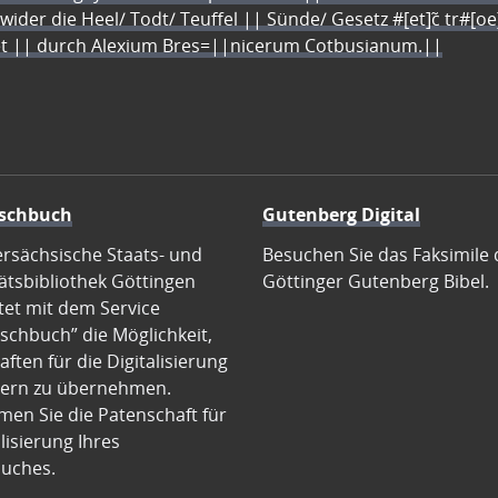
 wider die Heel/ Todt/ Teuffel || Sünde/ Gesetz #[et]c̃ tr#[o
let || durch Alexium Bres=||nicerum Cotbusianum.||
schbuch
Gutenberg Digital
ersächsische Staats- und
Besuchen Sie das Faksimile 
ätsbibliothek Göttingen
Göttinger Gutenberg Bibel.
tet mit dem Service
schbuch” die Möglichkeit,
ften für die Digitalisierung
ern zu übernehmen.
en Sie die Patenschaft für
alisierung Ihres
uches.