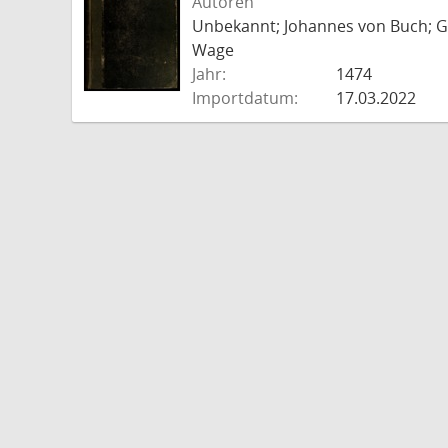
Autoren
Unbekannt; Johannes von Buch; Go
Wage
Jahr:
1474
Importdatum:
17.03.2022