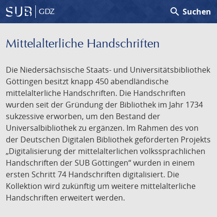
search
Suchen
GDZ
Mittelalterliche Handschriften
Die Niedersächsische Staats- und Universitätsbibliothek
Göttingen besitzt knapp 450 abendländische
mittelalterliche Handschriften. Die Handschriften
wurden seit der Gründung der Bibliothek im Jahr 1734
sukzessive erworben, um den Bestand der
Universalbibliothek zu ergänzen. Im Rahmen des von
der Deutschen Digitalen Bibliothek geförderten Projekts
„Digitalisierung der mittelalterlichen volkssprachlichen
Handschriften der SUB Göttingen“ wurden in einem
ersten Schritt 74 Handschriften digitalisiert. Die
Kollektion wird zukünftig um weitere mittelalterliche
Handschriften erweitert werden.