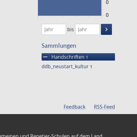
0
0
1474
1475
keyboard_arrow_right
bis
Suche
einschränke
Sammlungen
remove
Handschriften
1
ddb_neustart_kultur
1
Feedback
RSS-Feed
emeinen und Repetier-Schulen auf dem Land