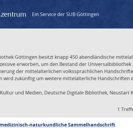
gszentrum
Ein Service der SUB Göttingen
liothek Göttingen besitzt knapp 450 abendländische mittela
ukzessive erworben, um den Bestand der Universalbibliothe
lisierung der mittelalterlichen volkssprachlichen Handschri
ion wird zukünftig um weitere mittelalterliche Handschriften
ultur und Medien, Deutsche Digitale Bibliothek, Neustart 
1 Treff
sch-medizinisch-naturkundliche Sammelhandschrift