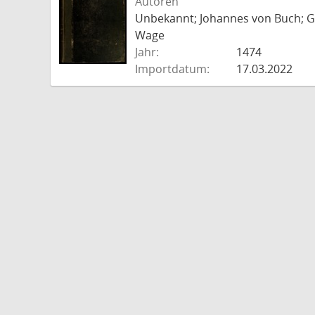
Autoren
Unbekannt; Johannes von Buch; Go
Wage
Jahr:
1474
Importdatum:
17.03.2022