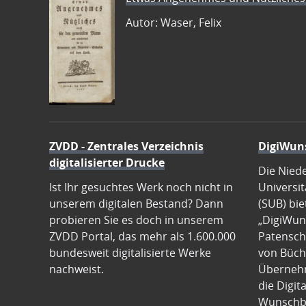
Autor: Waser, Felix
ZVDD - Zentrales Verzeichnis
DigiWun
digitalisierter Drucke
Die Nied
Ist Ihr gesuchtes Werk noch nicht in
Universit
unserem digitalen Bestand? Dann
(SUB) bie
probieren Sie es doch in unserem
„DigiWun
ZVDD Portal, das mehr als 1.600.000
Patenscha
bundesweit digitalisierte Werke
von Büch
nachweist.
Übernehm
die Digit
Wunschb