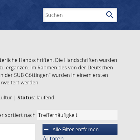
search
Suchen
lterliche Handschriften. Die Handschriften wurden
k zu ergänzen. Im Rahmen des von der Deutschen
ften der SUB Göttingen“ wurden in einem ersten
 erweitert werden.
Kultur |
Status:
laufend
er
sortiert nach
remove
Alle Filter entfernen
Autoren