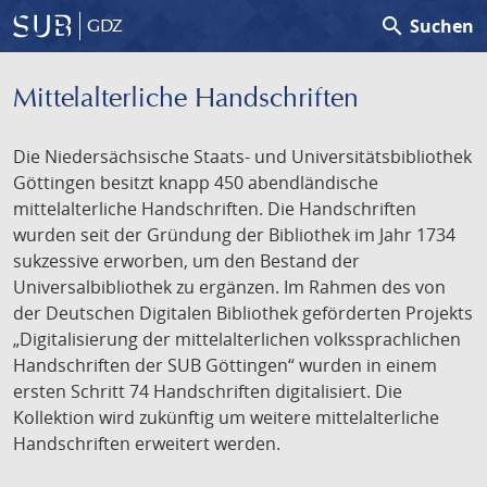
search
Suchen
GDZ
Mittelalterliche Handschriften
Die Niedersächsische Staats- und Universitätsbibliothek
Göttingen besitzt knapp 450 abendländische
mittelalterliche Handschriften. Die Handschriften
wurden seit der Gründung der Bibliothek im Jahr 1734
sukzessive erworben, um den Bestand der
Universalbibliothek zu ergänzen. Im Rahmen des von
der Deutschen Digitalen Bibliothek geförderten Projekts
„Digitalisierung der mittelalterlichen volkssprachlichen
Handschriften der SUB Göttingen“ wurden in einem
ersten Schritt 74 Handschriften digitalisiert. Die
Kollektion wird zukünftig um weitere mittelalterliche
Handschriften erweitert werden.