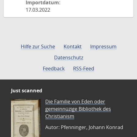
Importdatum:
17.03.2022
Hilfe zur Suche
Kontakt
Impressum
Datenschutz
Feedback
RSS-Feed
Just scanned
Die Familie von Eden oder
gemeinnüzige Bibliothek des
Christianism
Autor: Pfenninger, Johann Konrad