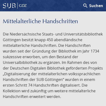
search
Suchen
GDZ
Mittelalterliche Handschriften
Die Niedersächsische Staats- und Universitätsbibliothek
Göttingen besitzt knapp 450 abendländische
mittelalterliche Handschriften. Die Handschriften
wurden seit der Gründung der Bibliothek im Jahr 1734
sukzessive erworben, um den Bestand der
Universalbibliothek zu ergänzen. Im Rahmen des von
der Deutschen Digitalen Bibliothek geförderten Projekts
„Digitalisierung der mittelalterlichen volkssprachlichen
Handschriften der SUB Göttingen“ wurden in einem
ersten Schritt 74 Handschriften digitalisiert. Die
Kollektion wird zukünftig um weitere mittelalterliche
Handschriften erweitert werden.