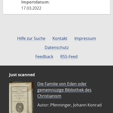
Importdatum:
17.03.2022
Hilfe zur Suche
Kontakt
Impressum
Datenschutz
Feedback
RSS-Feed
Just scanned
Die Familie von Eden oder
gemeinnüzige Bibliothek des
Christianism
Autor: Pfenninger, Johann Konrad