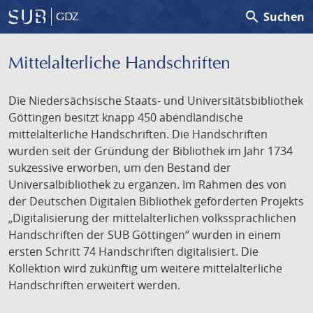
search
Suchen
GDZ
Mittelalterliche Handschriften
Die Niedersächsische Staats- und Universitätsbibliothek
Göttingen besitzt knapp 450 abendländische
mittelalterliche Handschriften. Die Handschriften
wurden seit der Gründung der Bibliothek im Jahr 1734
sukzessive erworben, um den Bestand der
Universalbibliothek zu ergänzen. Im Rahmen des von
der Deutschen Digitalen Bibliothek geförderten Projekts
„Digitalisierung der mittelalterlichen volkssprachlichen
Handschriften der SUB Göttingen“ wurden in einem
ersten Schritt 74 Handschriften digitalisiert. Die
Kollektion wird zukünftig um weitere mittelalterliche
Handschriften erweitert werden.