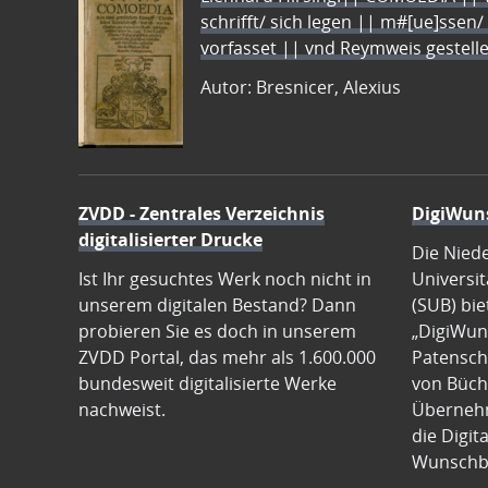
schrifft/ sich legen || m#[ue]ssen/
vorfasset || vnd Reymweis gestel
Autor: Bresnicer, Alexius
ZVDD - Zentrales Verzeichnis
DigiWun
digitalisierter Drucke
Die Nied
Ist Ihr gesuchtes Werk noch nicht in
Universit
unserem digitalen Bestand? Dann
(SUB) bie
probieren Sie es doch in unserem
„DigiWun
ZVDD Portal, das mehr als 1.600.000
Patenscha
bundesweit digitalisierte Werke
von Büch
nachweist.
Übernehm
die Digit
Wunschb