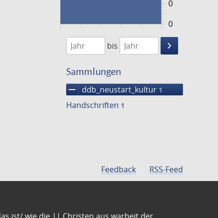
0
0
1474
1475
keyboard_arrow_right
bis
Suche
einschränke
Sammlungen
remove
ddb_neustart_kultur
1
Handschriften
1
Feedback
RSS-Feed
s ist/ wie die || Christen aus warheit der