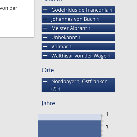
 von der
remove
Godefridus de Franconia
1
remove
Johannes von Buch
1
remove
Meister Albrant
1
remove
Unbekannt
1
remove
Volmar
1
remove
Walthisar von der Wage
1
Orte
remove
Nordbayern, Ostfranken
(?)
1
Jahre
1
1