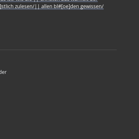
e]stlich zulesen/|| allen bl#[oe]den gewissen/
der