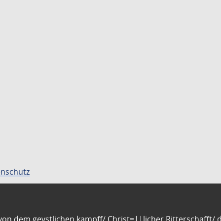
nschutz
n dem geystlichen kampff/ Christ=||licher Ritterschafft/ da