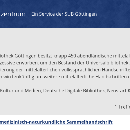
gszentrum
Ein Service der SUB Göttingen
liothek Göttingen besitzt knapp 450 abendländische mittela
ukzessive erworben, um den Bestand der Universalbibliothe
lisierung der mittelalterlichen volkssprachlichen Handschri
ion wird zukünftig um weitere mittelalterliche Handschriften
ultur und Medien, Deutsche Digitale Bibliothek, Neustart 
1 Treff
sch-medizinisch-naturkundliche Sammelhandschrift