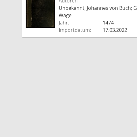
Autoren
Unbekannt; Johannes von Buch; Go
Wage
Jahr:
1474
Importdatum:
17.03.2022