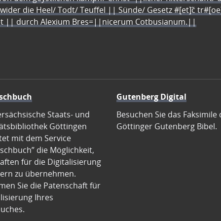
 wider die Heel/ Todt/ Teuffel || Sünde/ Gesetz #[et]c̃ tr#[o
let || durch Alexium Bres=||nicerum Cotbusianum.||
schbuch
Gutenberg Digital
ersächsische Staats- und
Besuchen Sie das Faksimile 
ätsbibliothek Göttingen
Göttinger Gutenberg Bibel.
tet mit dem Service
schbuch” die Möglichkeit,
ften für die Digitalisierung
ern zu übernehmen.
en Sie die Patenschaft für
alisierung Ihres
uches.