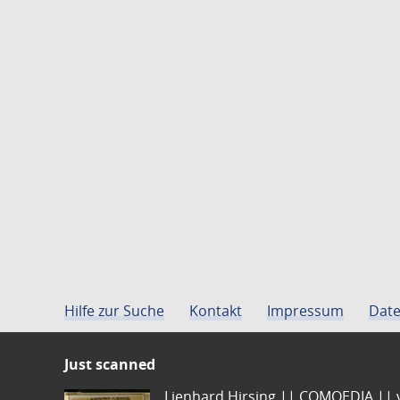
Hilfe zur Suche
Kontakt
Impressum
Date
Just scanned
Lienhard Hirsing.|| COMOEDIA || vo