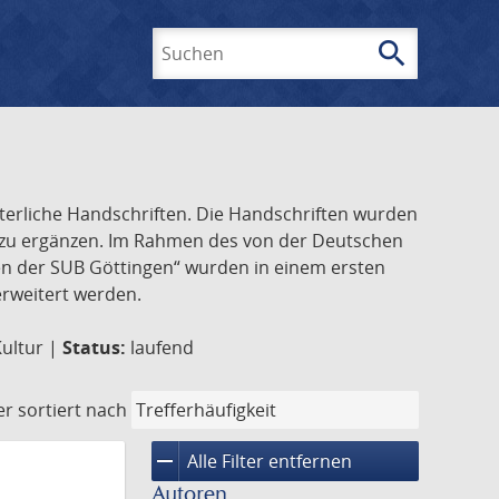
search
Suchen
lterliche Handschriften. Die Handschriften wurden
k zu ergänzen. Im Rahmen des von der Deutschen
ften der SUB Göttingen“ wurden in einem ersten
 erweitert werden.
Kultur |
Status:
laufend
er
sortiert nach
remove
Alle Filter entfernen
Autoren