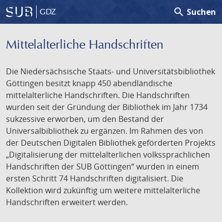
search
Suchen
GDZ
Mittelalterliche Handschriften
Die Niedersächsische Staats- und Universitätsbibliothek
Göttingen besitzt knapp 450 abendländische
mittelalterliche Handschriften. Die Handschriften
wurden seit der Gründung der Bibliothek im Jahr 1734
sukzessive erworben, um den Bestand der
Universalbibliothek zu ergänzen. Im Rahmen des von
der Deutschen Digitalen Bibliothek geförderten Projekts
„Digitalisierung der mittelalterlichen volkssprachlichen
Handschriften der SUB Göttingen“ wurden in einem
ersten Schritt 74 Handschriften digitalisiert. Die
Kollektion wird zukünftig um weitere mittelalterliche
Handschriften erweitert werden.