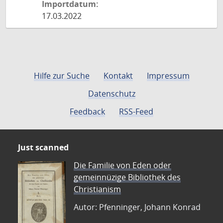
Importdatum:
17.03.2022
Hilfe zur Suche
Kontakt
Impressum
Datenschutz
Feedback
RSS-Feed
Just scanned
Die Familie von Eden oder
gemeinnüzige Bibliothek des
Christianism
Autor: Pfenninger, Johann Konrad