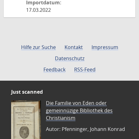
Importdatum:
17.03.2022
Hilfe zur Suche
Kontakt
Impressum
Datenschutz
Feedback
RSS-Feed
Just scanned
Die Familie von Eden oder
gemeinnüzige Bibliothek des
Christianism
Autor: Pfenninger, Johann Konrad