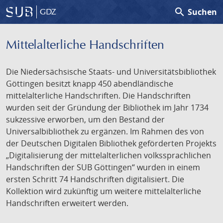
search
Suchen
GDZ
Mittelalterliche Handschriften
Die Niedersächsische Staats- und Universitätsbibliothek
Göttingen besitzt knapp 450 abendländische
mittelalterliche Handschriften. Die Handschriften
wurden seit der Gründung der Bibliothek im Jahr 1734
sukzessive erworben, um den Bestand der
Universalbibliothek zu ergänzen. Im Rahmen des von
der Deutschen Digitalen Bibliothek geförderten Projekts
„Digitalisierung der mittelalterlichen volkssprachlichen
Handschriften der SUB Göttingen“ wurden in einem
ersten Schritt 74 Handschriften digitalisiert. Die
Kollektion wird zukünftig um weitere mittelalterliche
Handschriften erweitert werden.