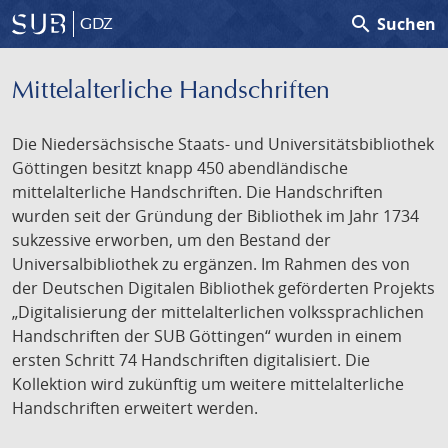
search
Suchen
GDZ
Mittelalterliche Handschriften
Die Niedersächsische Staats- und Universitätsbibliothek
Göttingen besitzt knapp 450 abendländische
mittelalterliche Handschriften. Die Handschriften
wurden seit der Gründung der Bibliothek im Jahr 1734
sukzessive erworben, um den Bestand der
Universalbibliothek zu ergänzen. Im Rahmen des von
der Deutschen Digitalen Bibliothek geförderten Projekts
„Digitalisierung der mittelalterlichen volkssprachlichen
Handschriften der SUB Göttingen“ wurden in einem
ersten Schritt 74 Handschriften digitalisiert. Die
Kollektion wird zukünftig um weitere mittelalterliche
Handschriften erweitert werden.