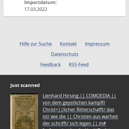
Importdatum:
17.03.2022
Hilfe zur Suche
Kontakt
Impressum
Datenschutz
Feedback
RSS-Feed
Just scanned
Lienhard Hirsing.|| COMOEDIA ||
von dem geystlichen kampff/
Christ=||licher Ritterschafft/ das
ist/ wie die || Christen aus warheit
der schrifft/ sich legen || m#