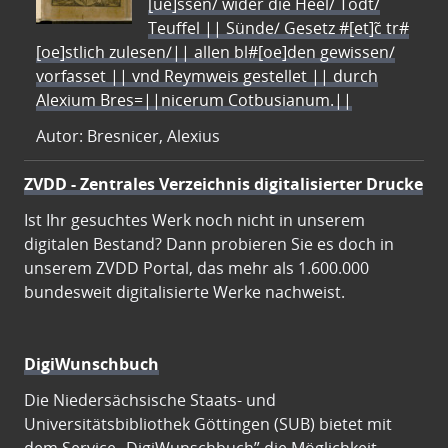
[ue]ssen/ wider die Heel/ Todt/
Teuffel || Sünde/ Gesetz #[et]c̃ tr#
[oe]stlich zulesen/|| allen bl#[oe]den gewissen/
vorfasset || vnd Reymweis gestellet || durch
Alexium Bres=||nicerum Cotbusianum.||
Autor: Bresnicer, Alexius
ZVDD - Zentrales Verzeichnis digitalisierter Drucke
Ist Ihr gesuchtes Werk noch nicht in unserem
digitalen Bestand? Dann probieren Sie es doch in
unserem ZVDD Portal, das mehr als 1.600.000
bundesweit digitalisierte Werke nachweist.
DigiWunschbuch
Die Niedersächsische Staats- und
Universitätsbibliothek Göttingen (SUB) bietet mit