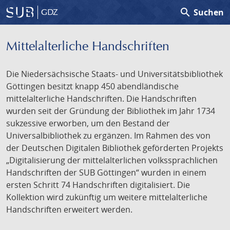
search
Suchen
GDZ
Mittelalterliche Handschriften
Die Niedersächsische Staats- und Universitätsbibliothek
Göttingen besitzt knapp 450 abendländische
mittelalterliche Handschriften. Die Handschriften
wurden seit der Gründung der Bibliothek im Jahr 1734
sukzessive erworben, um den Bestand der
Universalbibliothek zu ergänzen. Im Rahmen des von
der Deutschen Digitalen Bibliothek geförderten Projekts
„Digitalisierung der mittelalterlichen volkssprachlichen
Handschriften der SUB Göttingen“ wurden in einem
ersten Schritt 74 Handschriften digitalisiert. Die
Kollektion wird zukünftig um weitere mittelalterliche
Handschriften erweitert werden.