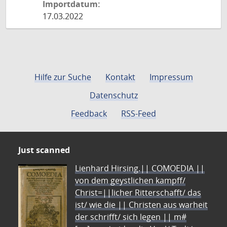
Importdatum:
17.03.2022
Hilfe zur Suche
Kontakt
Impressum
Datenschutz
Feedback
RSS-Feed
Just scanned
Lienhard Hirsing.|| COMOEDIA ||
von dem geystlichen kampff/
Christ=||licher Ritterschafft/ das
ist/ wie die || Christen aus warheit
der schrifft/ sich legen || m#