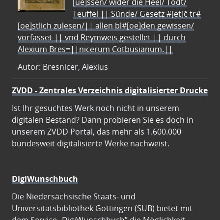
[ue]ssen/ wider die Heel/ Todt/
Teuffel || Sünde/ Gesetz #[et]c̃ tr#
[oe]stlich zulesen/|| allen bl#[oe]den gewissen/
vorfasset || vnd Reymweis gestellet || durch
Alexium Bres=||nicerum Cotbusianum.||
Autor: Bresnicer, Alexius
ZVDD - Zentrales Verzeichnis digitalisierter Drucke
Ist Ihr gesuchtes Werk noch nicht in unserem
digitalen Bestand? Dann probieren Sie es doch in
unserem ZVDD Portal, das mehr als 1.600.000
bundesweit digitalisierte Werke nachweist.
DigiWunschbuch
Die Niedersächsische Staats- und
Universitätsbibliothek Göttingen (SUB) bietet mit