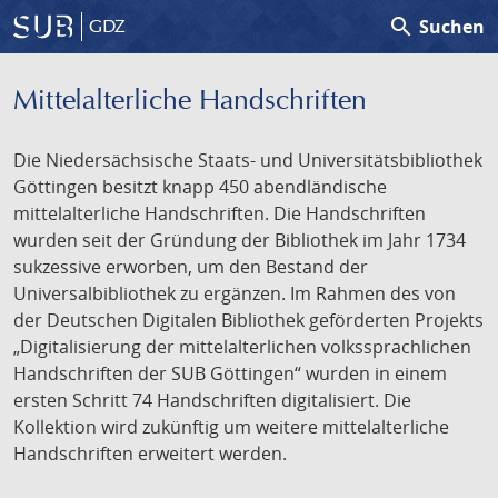
search
Suchen
GDZ
Mittelalterliche Handschriften
Die Niedersächsische Staats- und Universitätsbibliothek
Göttingen besitzt knapp 450 abendländische
mittelalterliche Handschriften. Die Handschriften
wurden seit der Gründung der Bibliothek im Jahr 1734
sukzessive erworben, um den Bestand der
Universalbibliothek zu ergänzen. Im Rahmen des von
der Deutschen Digitalen Bibliothek geförderten Projekts
„Digitalisierung der mittelalterlichen volkssprachlichen
Handschriften der SUB Göttingen“ wurden in einem
ersten Schritt 74 Handschriften digitalisiert. Die
Kollektion wird zukünftig um weitere mittelalterliche
Handschriften erweitert werden.