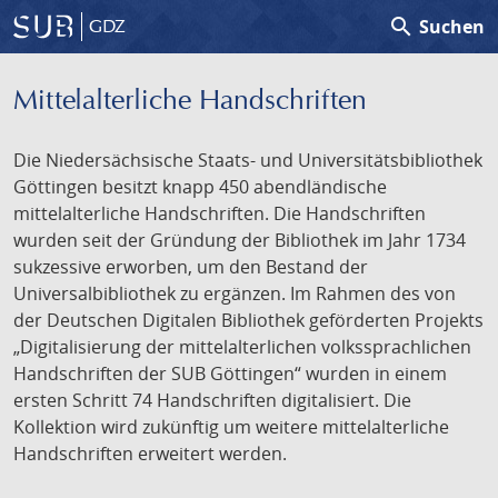
search
Suchen
GDZ
Mittelalterliche Handschriften
Die Niedersächsische Staats- und Universitätsbibliothek
Göttingen besitzt knapp 450 abendländische
mittelalterliche Handschriften. Die Handschriften
wurden seit der Gründung der Bibliothek im Jahr 1734
sukzessive erworben, um den Bestand der
Universalbibliothek zu ergänzen. Im Rahmen des von
der Deutschen Digitalen Bibliothek geförderten Projekts
„Digitalisierung der mittelalterlichen volkssprachlichen
Handschriften der SUB Göttingen“ wurden in einem
ersten Schritt 74 Handschriften digitalisiert. Die
Kollektion wird zukünftig um weitere mittelalterliche
Handschriften erweitert werden.