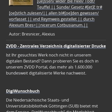
[ue]ssen/ wider die Heel/ Todt/
Teuffel || Sünde/ Gesetz #[et]c̃ tr#
[oe]stlich zulesen/|| allen bl#[oe]den gewissen/
vorfasset || vnd Reymweis gestellet || durch
Alexium Bres=||nicerum Cotbusianum.||
Autor: Bresnicer, Alexius
ZVDD - Zentrales Verzeichnis digitalisierter Drucke
Ist Ihr gesuchtes Werk noch nicht in unserem
digitalen Bestand? Dann probieren Sie es doch in
unserem ZVDD Portal, das mehr als 1.600.000
bundesweit digitalisierte Werke nachweist.
DigiWunschbuch
Die Niedersächsische Staats- und
Universitätsbibliothek Göttingen (SUB) bietet mit