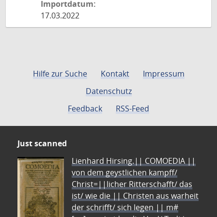
Importdatum:
17.03.2022
Hilfe zur Suche
Kontakt
Impressum
Datenschutz
Feedback
RSS-Feed
Just scanned
Lienhard Hirsing.|| COMOEDIA ||
von dem geystlichen kampff/
Christ=||licher Ritterschafft/ das
ist/ wie die || Christen aus warheit
der schrifft/ sich legen || m#