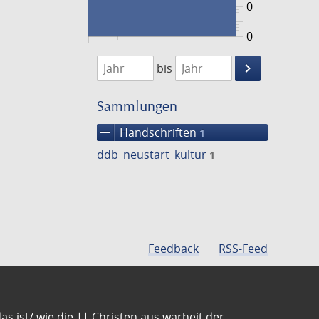
0
0
1474
1475
keyboard_arrow_right
bis
Suche
einschränke
Sammlungen
remove
Handschriften
1
ddb_neustart_kultur
1
Feedback
RSS-Feed
s ist/ wie die || Christen aus warheit der