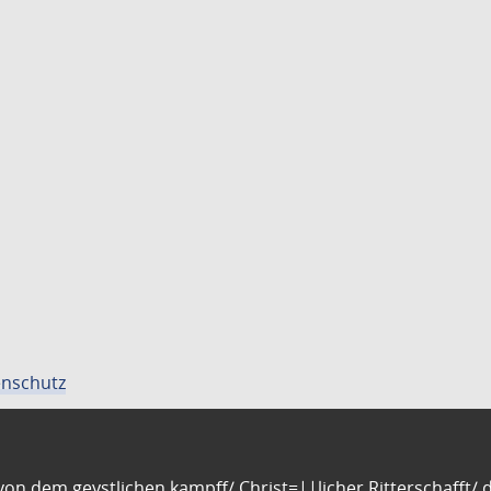
nschutz
n dem geystlichen kampff/ Christ=||licher Ritterschafft/ da