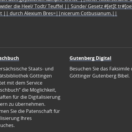
 wider die Heel/ Todt/ Teuffel || Sünde/ Gesetz #[et]c̃ tr#[o
let || durch Alexium Bres=||nicerum Cotbusianum.||
schbuch
Gutenberg Digital
ersächsische Staats- und
Besuchen Sie das Faksimile 
ätsbibliothek Göttingen
Göttinger Gutenberg Bibel.
tet mit dem Service
schbuch” die Möglichkeit,
ften für die Digitalisierung
ern zu übernehmen.
en Sie die Patenschaft für
alisierung Ihres
uches.