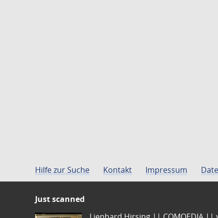
Hilfe zur Suche
Kontakt
Impressum
Date
Just scanned
Lienhard Hirsing.|| COMOEDIA || vo