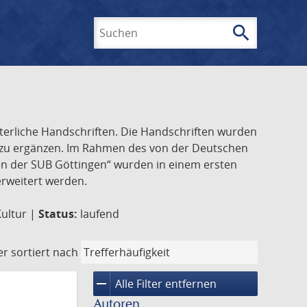
search
Suchen
lterliche Handschriften. Die Handschriften wurden
k zu ergänzen. Im Rahmen des von der Deutschen
ften der SUB Göttingen“ wurden in einem ersten
 erweitert werden.
Kultur |
Status:
laufend
er
sortiert nach
remove
Alle Filter entfernen
Autoren