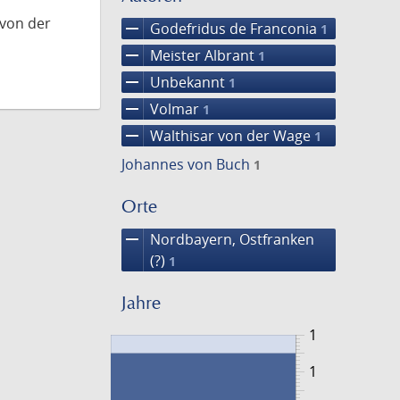
 von der
remove
Godefridus de Franconia
1
remove
Meister Albrant
1
remove
Unbekannt
1
remove
Volmar
1
remove
Walthisar von der Wage
1
Johannes von Buch
1
Orte
remove
Nordbayern, Ostfranken
(?)
1
Jahre
1
1