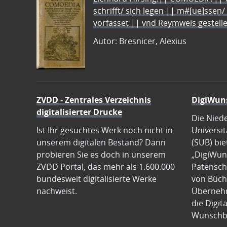
schrifft/ sich legen || m#[ue]ssen/
vorfasset || vnd Reymweis gestel
Autor: Bresnicer, Alexius
ZVDD - Zentrales Verzeichnis
DigiWun
digitalisierter Drucke
Die Nied
Ist Ihr gesuchtes Werk noch nicht in
Universit
unserem digitalen Bestand? Dann
(SUB) bie
probieren Sie es doch in unserem
„DigiWun
ZVDD Portal, das mehr als 1.600.000
Patenscha
bundesweit digitalisierte Werke
von Büch
nachweist.
Übernehm
die Digit
Wunschb