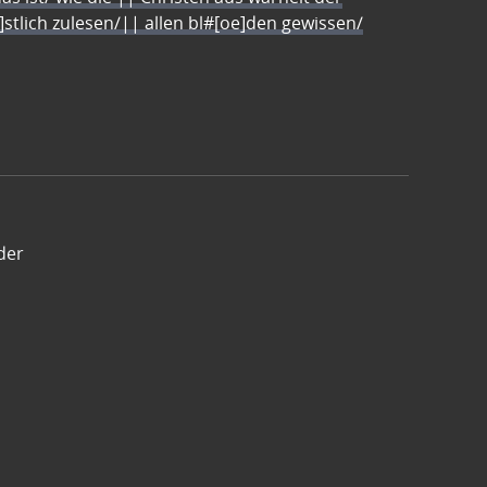
e]stlich zulesen/|| allen bl#[oe]den gewissen/
der