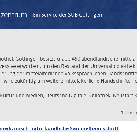
gszentrum
Ein Service der SUB Göttingen
liothek Göttingen besitzt knapp 450 abendländische mittela
ukzessive erworben, um den Bestand der Universalbibliothe
lisierung der mittelalterlichen volkssprachlichen Handschri
ion wird zukünftig um weitere mittelalterliche Handschriften
ultur und Medien, Deutsche Digitale Bibliothek, Neustart 
1 Treff
sch-medizinisch-naturkundliche Sammelhandschrift