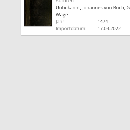
Autoren
Unbekannt; Johannes von Buch; Go
Wage
Jahr:
1474
Importdatum:
17.03.2022