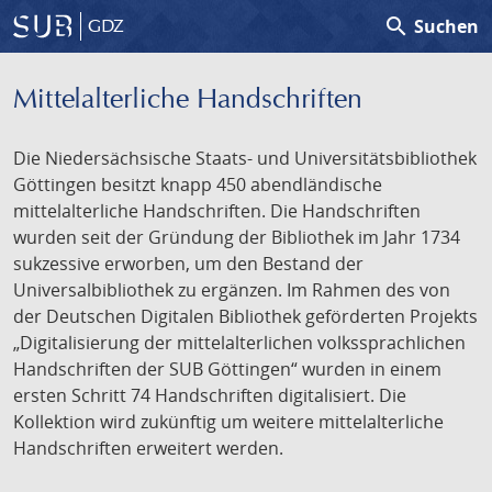
search
Suchen
GDZ
Mittelalterliche Handschriften
Die Niedersächsische Staats- und Universitätsbibliothek
Göttingen besitzt knapp 450 abendländische
mittelalterliche Handschriften. Die Handschriften
wurden seit der Gründung der Bibliothek im Jahr 1734
sukzessive erworben, um den Bestand der
Universalbibliothek zu ergänzen. Im Rahmen des von
der Deutschen Digitalen Bibliothek geförderten Projekts
„Digitalisierung der mittelalterlichen volkssprachlichen
Handschriften der SUB Göttingen“ wurden in einem
ersten Schritt 74 Handschriften digitalisiert. Die
Kollektion wird zukünftig um weitere mittelalterliche
Handschriften erweitert werden.