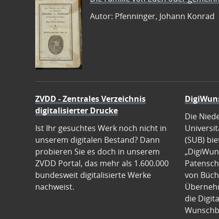
Autor: Pfenninger, Johann Konrad
ZVDD - Zentrales Verzeichnis
DigiWun
digitalisierter Drucke
Die Nied
Ist Ihr gesuchtes Werk noch nicht in
Universit
unserem digitalen Bestand? Dann
(SUB) bie
probieren Sie es doch in unserem
„DigiWun
ZVDD Portal, das mehr als 1.600.000
Patenscha
bundesweit digitalisierte Werke
von Büch
nachweist.
Übernehm
die Digit
Wunschb