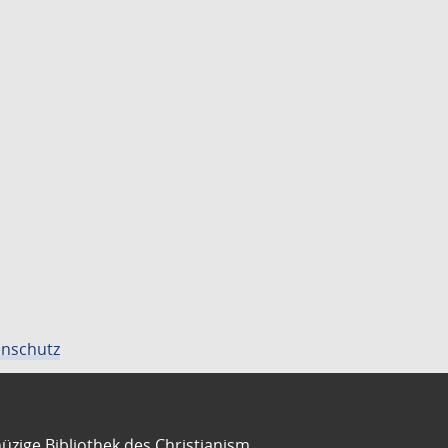
nschutz
üzige Bibliothek des Christianism