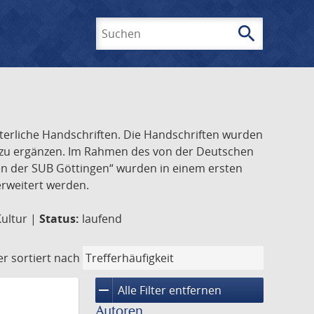
search
Suchen
lterliche Handschriften. Die Handschriften wurden
k zu ergänzen. Im Rahmen des von der Deutschen
ften der SUB Göttingen“ wurden in einem ersten
 erweitert werden.
Kultur |
Status:
laufend
er
sortiert nach
remove
Alle Filter entfernen
Autoren