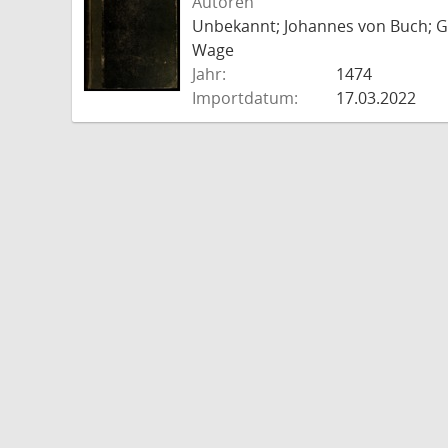
Autoren
Unbekannt; Johannes von Buch; Go
Wage
Jahr:
1474
Importdatum:
17.03.2022