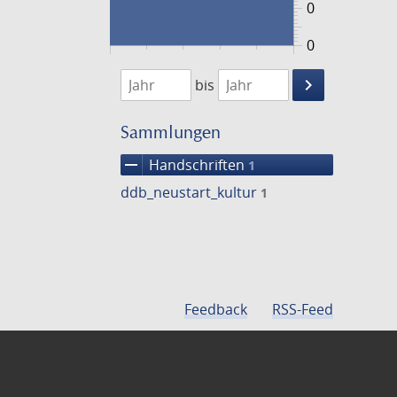
0
0
1474
1475
keyboard_arrow_right
bis
Suche
einschränke
Sammlungen
remove
Handschriften
1
ddb_neustart_kultur
1
Feedback
RSS-Feed