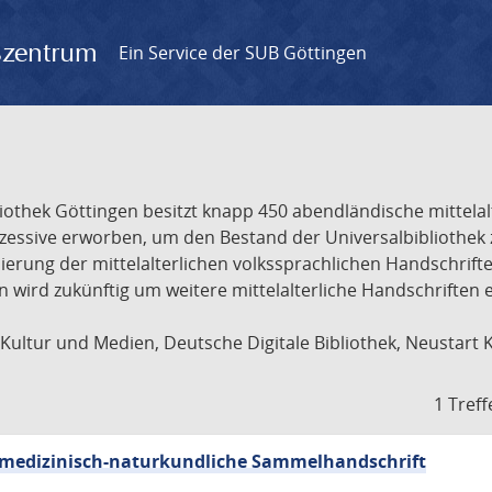
gszentrum
Ein Service der SUB Göttingen
liothek Göttingen besitzt knapp 450 abendländische mittela
ukzessive erworben, um den Bestand der Universalbibliothe
lisierung der mittelalterlichen volkssprachlichen Handschri
ion wird zukünftig um weitere mittelalterliche Handschriften
ultur und Medien, Deutsche Digitale Bibliothek, Neustart 
1 Treff
sch-medizinisch-naturkundliche Sammelhandschrift