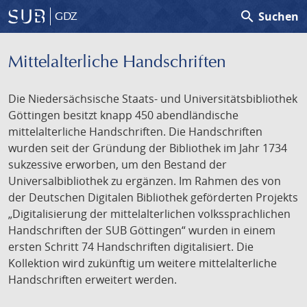
search
Suchen
GDZ
Mittelalterliche Handschriften
Die Niedersächsische Staats- und Universitätsbibliothek
Göttingen besitzt knapp 450 abendländische
mittelalterliche Handschriften. Die Handschriften
wurden seit der Gründung der Bibliothek im Jahr 1734
sukzessive erworben, um den Bestand der
Universalbibliothek zu ergänzen. Im Rahmen des von
der Deutschen Digitalen Bibliothek geförderten Projekts
„Digitalisierung der mittelalterlichen volkssprachlichen
Handschriften der SUB Göttingen“ wurden in einem
ersten Schritt 74 Handschriften digitalisiert. Die
Kollektion wird zukünftig um weitere mittelalterliche
Handschriften erweitert werden.