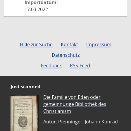
Importdatum:
17.03.2022
Hilfe zur Suche
Kontakt
Impressum
Datenschutz
Feedback
RSS-Feed
Just scanned
Die Familie von Eden oder
gemeinnüzige Bibliothek des
Christianism
Autor: Pfenninger, Johann Konrad