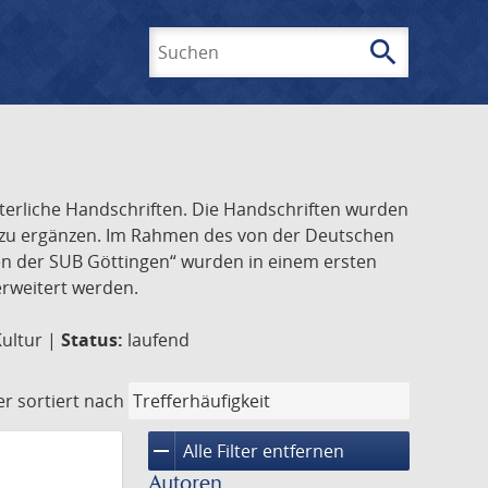
search
Suchen
lterliche Handschriften. Die Handschriften wurden
k zu ergänzen. Im Rahmen des von der Deutschen
ften der SUB Göttingen“ wurden in einem ersten
 erweitert werden.
Kultur |
Status:
laufend
er
sortiert nach
remove
Alle Filter entfernen
Autoren