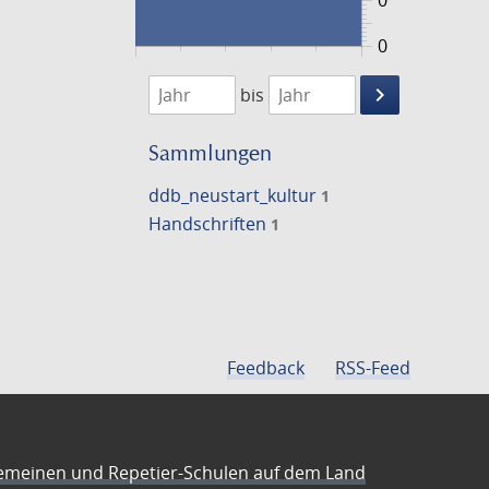
0
0
1474
1475
keyboard_arrow_right
bis
Suche
einschränke
Sammlungen
ddb_neustart_kultur
1
Handschriften
1
Feedback
RSS-Feed
emeinen und Repetier-Schulen auf dem Land