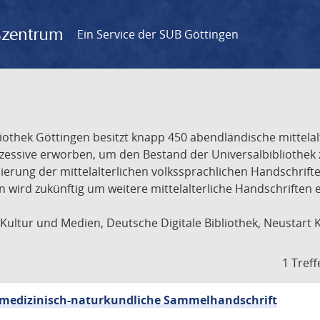
gszentrum
Ein Service der SUB Göttingen
liothek Göttingen besitzt knapp 450 abendländische mittela
ukzessive erworben, um den Bestand der Universalbibliothe
lisierung der mittelalterlichen volkssprachlichen Handschri
ion wird zukünftig um weitere mittelalterliche Handschriften
ultur und Medien, Deutsche Digitale Bibliothek, Neustart 
1 Treff
sch-medizinisch-naturkundliche Sammelhandschrift