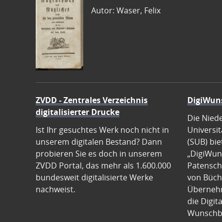
Autor: Waser, Felix
ZVDD - Zentrales Verzeichnis
DigiWun
digitalisierter Drucke
Die Nied
Ist Ihr gesuchtes Werk noch nicht in
Universit
unserem digitalen Bestand? Dann
(SUB) bie
probieren Sie es doch in unserem
„DigiWun
ZVDD Portal, das mehr als 1.600.000
Patenscha
bundesweit digitalisierte Werke
von Büch
nachweist.
Übernehm
die Digit
Wunschb