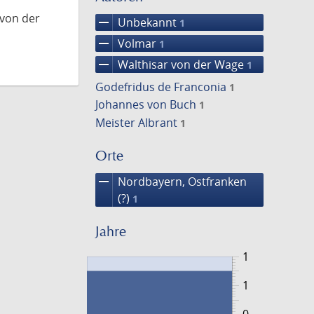
 von der
remove
Unbekannt
1
remove
Volmar
1
remove
Walthisar von der Wage
1
Godefridus de Franconia
1
Johannes von Buch
1
Meister Albrant
1
Orte
remove
Nordbayern, Ostfranken
(?)
1
Jahre
1
1