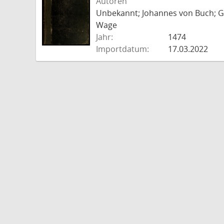
Autoren
Unbekannt; Johannes von Buch; Go
Wage
Jahr:
1474
Importdatum:
17.03.2022