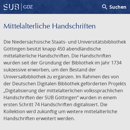
search
Suchen
GDZ
Mittelalterliche Handschriften
Die Niedersächsische Staats- und Universitätsbibliothek
Göttingen besitzt knapp 450 abendländische
mittelalterliche Handschriften. Die Handschriften
wurden seit der Gründung der Bibliothek im Jahr 1734
sukzessive erworben, um den Bestand der
Universalbibliothek zu ergänzen. Im Rahmen des von
der Deutschen Digitalen Bibliothek geförderten Projekts
„Digitalisierung der mittelalterlichen volkssprachlichen
Handschriften der SUB Göttingen“ wurden in einem
ersten Schritt 74 Handschriften digitalisiert. Die
Kollektion wird zukünftig um weitere mittelalterliche
Handschriften erweitert werden.