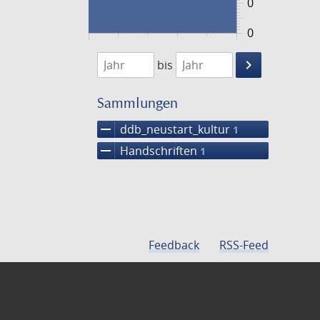
0
0
1474
1475
keyboard_arrow_right
bis
Suche
einschränke
Sammlungen
remove
ddb_neustart_kultur
1
remove
Handschriften
1
Feedback
RSS-Feed