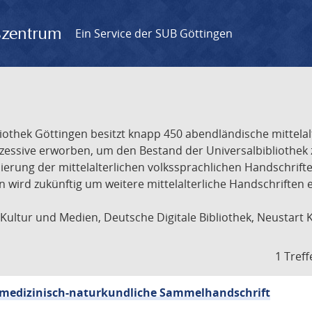
gszentrum
Ein Service der SUB Göttingen
liothek Göttingen besitzt knapp 450 abendländische mittela
ukzessive erworben, um den Bestand der Universalbibliothe
lisierung der mittelalterlichen volkssprachlichen Handschri
ion wird zukünftig um weitere mittelalterliche Handschriften
ultur und Medien, Deutsche Digitale Bibliothek, Neustart 
1 Treff
sch-medizinisch-naturkundliche Sammelhandschrift