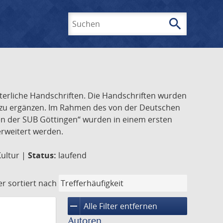
search
Suchen
lterliche Handschriften. Die Handschriften wurden
k zu ergänzen. Im Rahmen des von der Deutschen
ften der SUB Göttingen“ wurden in einem ersten
 erweitert werden.
Kultur |
Status:
laufend
er
sortiert nach
remove
Alle Filter entfernen
Autoren