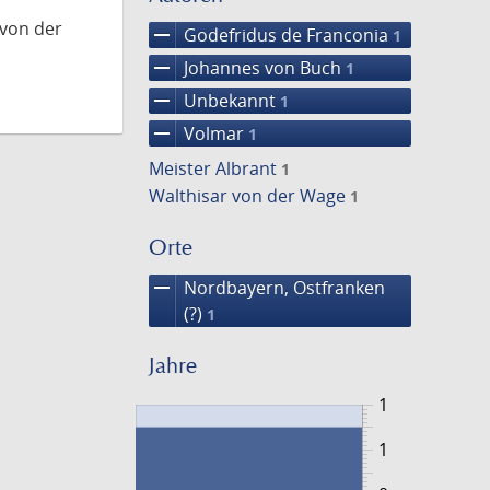
 von der
remove
Godefridus de Franconia
1
remove
Johannes von Buch
1
remove
Unbekannt
1
remove
Volmar
1
Meister Albrant
1
Walthisar von der Wage
1
Orte
remove
Nordbayern, Ostfranken
(?)
1
Jahre
1
1