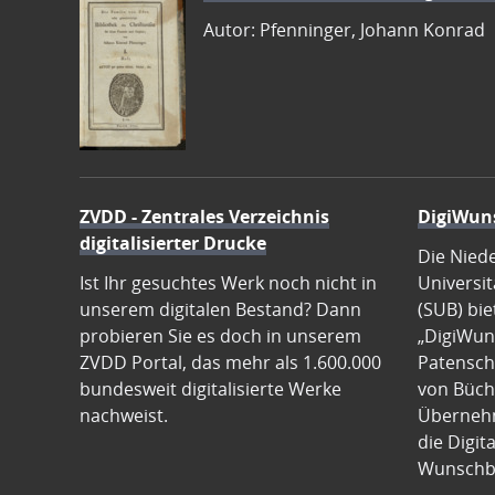
Autor: Pfenninger, Johann Konrad
ZVDD - Zentrales Verzeichnis
DigiWun
digitalisierter Drucke
Die Nied
Ist Ihr gesuchtes Werk noch nicht in
Universit
unserem digitalen Bestand? Dann
(SUB) bie
probieren Sie es doch in unserem
„DigiWun
ZVDD Portal, das mehr als 1.600.000
Patenscha
bundesweit digitalisierte Werke
von Büch
nachweist.
Übernehm
die Digit
Wunschb