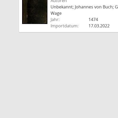
Autoren
Unbekannt; Johannes von Buch; Go
Wage
Jahr:
1474
Importdatum:
17.03.2022