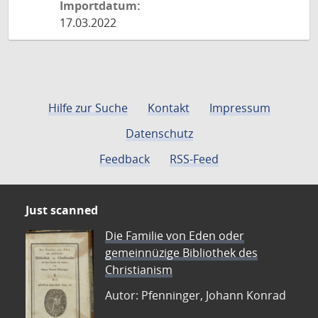
Importdatum:
17.03.2022
Hilfe zur Suche
Kontakt
Impressum
Datenschutz
Feedback
RSS-Feed
Just scanned
Die Familie von Eden oder
gemeinnüzige Bibliothek des
Christianism
Autor: Pfenninger, Johann Konrad