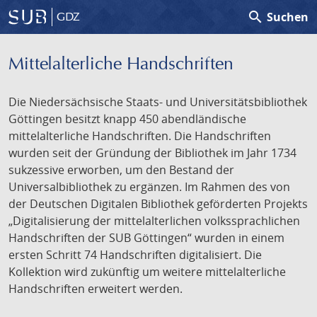
search
Suchen
GDZ
Mittelalterliche Handschriften
Die Niedersächsische Staats- und Universitätsbibliothek
Göttingen besitzt knapp 450 abendländische
mittelalterliche Handschriften. Die Handschriften
wurden seit der Gründung der Bibliothek im Jahr 1734
sukzessive erworben, um den Bestand der
Universalbibliothek zu ergänzen. Im Rahmen des von
der Deutschen Digitalen Bibliothek geförderten Projekts
„Digitalisierung der mittelalterlichen volkssprachlichen
Handschriften der SUB Göttingen“ wurden in einem
ersten Schritt 74 Handschriften digitalisiert. Die
Kollektion wird zukünftig um weitere mittelalterliche
Handschriften erweitert werden.