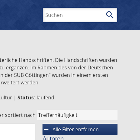
search
Suchen
lterliche Handschriften. Die Handschriften wurden
k zu ergänzen. Im Rahmen des von der Deutschen
ften der SUB Göttingen“ wurden in einem ersten
 erweitert werden.
Kultur |
Status:
laufend
er
sortiert nach
remove
Alle Filter entfernen
Autoren