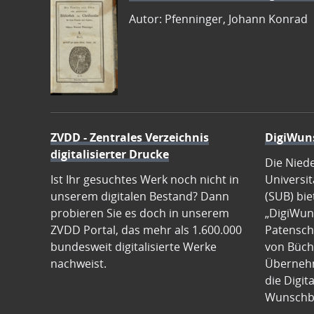
Autor: Pfenninger, Johann Konrad
ZVDD - Zentrales Verzeichnis
DigiWun
digitalisierter Drucke
Die Nied
Ist Ihr gesuchtes Werk noch nicht in
Universit
unserem digitalen Bestand? Dann
(SUB) bie
probieren Sie es doch in unserem
„DigiWun
ZVDD Portal, das mehr als 1.600.000
Patenscha
bundesweit digitalisierte Werke
von Büch
nachweist.
Übernehm
die Digit
Wunschb