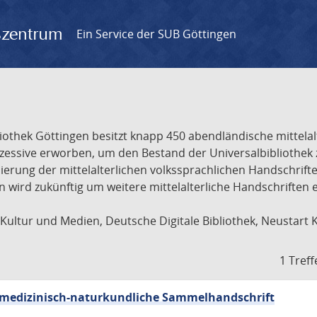
gszentrum
Ein Service der SUB Göttingen
liothek Göttingen besitzt knapp 450 abendländische mittela
ukzessive erworben, um den Bestand der Universalbibliothe
lisierung der mittelalterlichen volkssprachlichen Handschri
ion wird zukünftig um weitere mittelalterliche Handschriften
ultur und Medien, Deutsche Digitale Bibliothek, Neustart 
1 Treff
sch-medizinisch-naturkundliche Sammelhandschrift