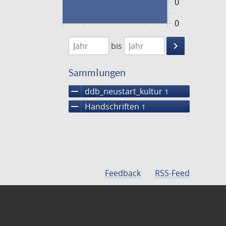
0
0
1474
1475
keyboard_arrow_right
bis
Suche
einschränke
Sammlungen
remove
ddb_neustart_kultur
1
remove
Handschriften
1
Feedback
RSS-Feed