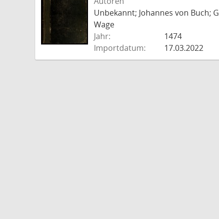
Autoren
Unbekannt; Johannes von Buch; Go
Wage
Jahr:
1474
Importdatum:
17.03.2022