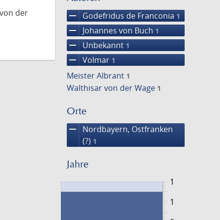
 von der
remove
Godefridus de Franconia
1
remove
Johannes von Buch
1
remove
Unbekannt
1
remove
Volmar
1
Meister Albrant
1
Walthisar von der Wage
1
Orte
remove
Nordbayern, Ostfranken
(?)
1
Jahre
1
1