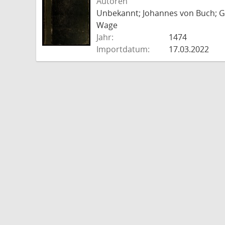
Autoren
Unbekannt; Johannes von Buch; Go
Wage
Jahr:
1474
Importdatum:
17.03.2022