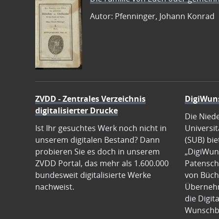
Autor: Pfenninger, Johann Konrad
ZVDD - Zentrales Verzeichnis
DigiWun
digitalisierter Drucke
Die Nied
Ist Ihr gesuchtes Werk noch nicht in
Universit
unserem digitalen Bestand? Dann
(SUB) bie
probieren Sie es doch in unserem
„DigiWun
ZVDD Portal, das mehr als 1.600.000
Patenscha
bundesweit digitalisierte Werke
von Büch
nachweist.
Übernehm
die Digit
Wunschb