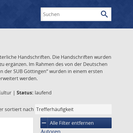
search
Suchen
lterliche Handschriften. Die Handschriften wurden
k zu ergänzen. Im Rahmen des von der Deutschen
ften der SUB Göttingen“ wurden in einem ersten
 erweitert werden.
Kultur |
Status:
laufend
er
sortiert nach
remove
Alle Filter entfernen
Autoren