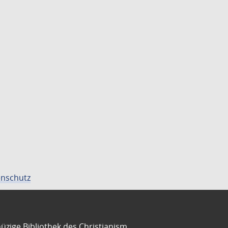
nschutz
üzige Bibliothek des Christianism