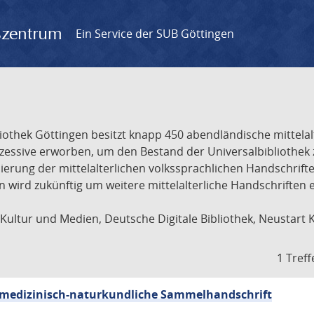
gszentrum
Ein Service der SUB Göttingen
liothek Göttingen besitzt knapp 450 abendländische mittela
ukzessive erworben, um den Bestand der Universalbibliothe
lisierung der mittelalterlichen volkssprachlichen Handschri
ion wird zukünftig um weitere mittelalterliche Handschriften
ultur und Medien, Deutsche Digitale Bibliothek, Neustart 
1 Treff
sch-medizinisch-naturkundliche Sammelhandschrift