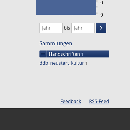
0
0
1474
1475
keyboard_arrow_right
bis
Suche
einschränke
Sammlungen
remove
Handschriften
1
ddb_neustart_kultur
1
Feedback
RSS-Feed