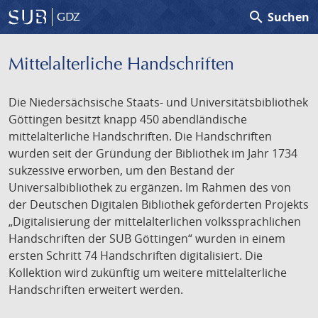
search
Suchen
GDZ
Mittelalterliche Handschriften
Die Niedersächsische Staats- und Universitätsbibliothek
Göttingen besitzt knapp 450 abendländische
mittelalterliche Handschriften. Die Handschriften
wurden seit der Gründung der Bibliothek im Jahr 1734
sukzessive erworben, um den Bestand der
Universalbibliothek zu ergänzen. Im Rahmen des von
der Deutschen Digitalen Bibliothek geförderten Projekts
„Digitalisierung der mittelalterlichen volkssprachlichen
Handschriften der SUB Göttingen“ wurden in einem
ersten Schritt 74 Handschriften digitalisiert. Die
Kollektion wird zukünftig um weitere mittelalterliche
Handschriften erweitert werden.