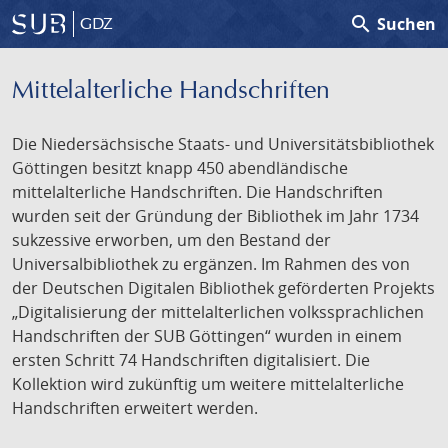
search
Suchen
GDZ
Mittelalterliche Handschriften
Die Niedersächsische Staats- und Universitätsbibliothek
Göttingen besitzt knapp 450 abendländische
mittelalterliche Handschriften. Die Handschriften
wurden seit der Gründung der Bibliothek im Jahr 1734
sukzessive erworben, um den Bestand der
Universalbibliothek zu ergänzen. Im Rahmen des von
der Deutschen Digitalen Bibliothek geförderten Projekts
„Digitalisierung der mittelalterlichen volkssprachlichen
Handschriften der SUB Göttingen“ wurden in einem
ersten Schritt 74 Handschriften digitalisiert. Die
Kollektion wird zukünftig um weitere mittelalterliche
Handschriften erweitert werden.