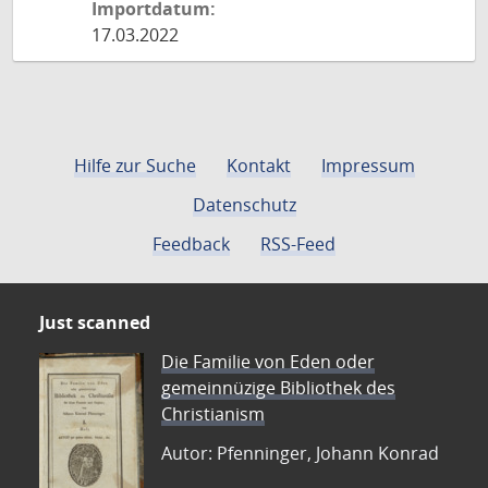
Importdatum:
17.03.2022
Hilfe zur Suche
Kontakt
Impressum
Datenschutz
Feedback
RSS-Feed
Just scanned
Die Familie von Eden oder
gemeinnüzige Bibliothek des
Christianism
Autor: Pfenninger, Johann Konrad