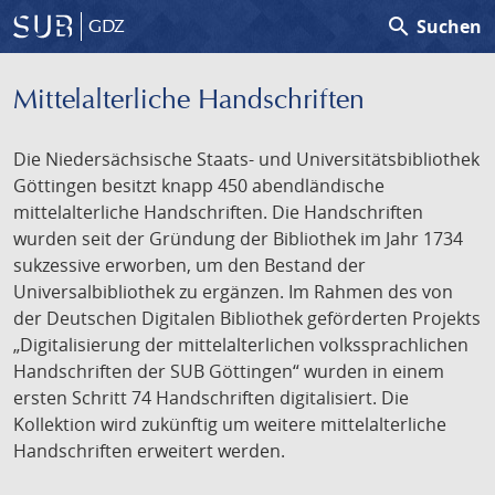
search
Suchen
GDZ
Mittelalterliche Handschriften
Die Niedersächsische Staats- und Universitätsbibliothek
Göttingen besitzt knapp 450 abendländische
mittelalterliche Handschriften. Die Handschriften
wurden seit der Gründung der Bibliothek im Jahr 1734
sukzessive erworben, um den Bestand der
Universalbibliothek zu ergänzen. Im Rahmen des von
der Deutschen Digitalen Bibliothek geförderten Projekts
„Digitalisierung der mittelalterlichen volkssprachlichen
Handschriften der SUB Göttingen“ wurden in einem
ersten Schritt 74 Handschriften digitalisiert. Die
Kollektion wird zukünftig um weitere mittelalterliche
Handschriften erweitert werden.