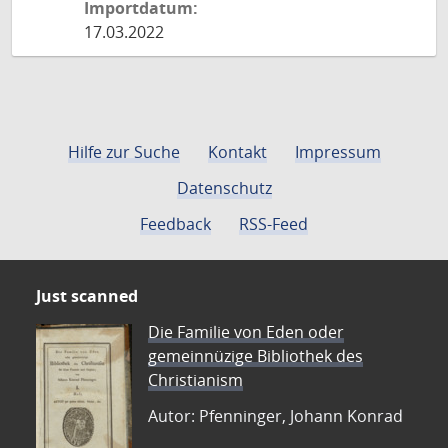
Importdatum:
17.03.2022
Hilfe zur Suche
Kontakt
Impressum
Datenschutz
Feedback
RSS-Feed
Just scanned
Die Familie von Eden oder
gemeinnüzige Bibliothek des
Christianism
Autor: Pfenninger, Johann Konrad