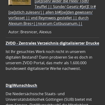
[ue]ssen/ wider die Heel/ Todt/
Teuffel || Sünde/ Gesetz #[et]c̃ tr#
[oe]stlich zulesen/|| allen bl#[oe]den gewissen/
vorfasset || vnd Reymweis gestellet || durch
Alexium Bres=||nicerum Cotbusianum.||
Autor: Bresnicer, Alexius
ZVDD - Zentrales Verzeichnis digitalisierter Drucke
Ist Ihr gesuchtes Werk noch nicht in unserem
digitalen Bestand? Dann probieren Sie es doch in
unserem ZVDD Portal, das mehr als 1.600.000
bundesweit digitalisierte Werke nachweist.
DigiWunschbuch
Die Niedersächsische Staats- und
Universitätsbibliothek Göttingen (SUB) bietet mit