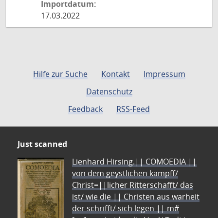
Importdatum:
17.03.2022
Hilfe zur Suche
Kontakt
Impressum
Datenschutz
Feedback
RSS-Feed
Just scanned
Lienhard Hirsing.|| COMOEDIA ||
von dem geystlichen kampff/
Christ=||licher Ritterschafft/ das
ist/ wie die || Christen aus warheit
der schrifft/ sich legen || m#