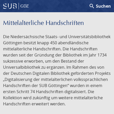
search
Suchen
GDZ
Mittelalterliche Handschriften
Die Niedersächsische Staats- und Universitätsbibliothek
Göttingen besitzt knapp 450 abendländische
mittelalterliche Handschriften. Die Handschriften
wurden seit der Gründung der Bibliothek im Jahr 1734
sukzessive erworben, um den Bestand der
Universalbibliothek zu ergänzen. Im Rahmen des von
der Deutschen Digitalen Bibliothek geförderten Projekts
„Digitalisierung der mittelalterlichen volkssprachlichen
Handschriften der SUB Göttingen“ wurden in einem
ersten Schritt 74 Handschriften digitalisiert. Die
Kollektion wird zukünftig um weitere mittelalterliche
Handschriften erweitert werden.