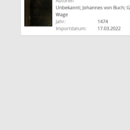
Autoren
Unbekannt; Johannes von Buch; Go
Wage
Jahr:
1474
Importdatum:
17.03.2022