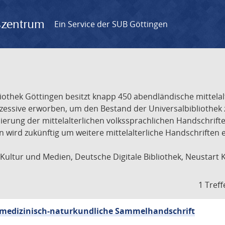
gszentrum
Ein Service der SUB Göttingen
liothek Göttingen besitzt knapp 450 abendländische mittela
ukzessive erworben, um den Bestand der Universalbibliothe
lisierung der mittelalterlichen volkssprachlichen Handschri
ion wird zukünftig um weitere mittelalterliche Handschriften
ultur und Medien, Deutsche Digitale Bibliothek, Neustart 
1 Treff
sch-medizinisch-naturkundliche Sammelhandschrift