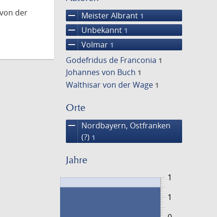
 von der
remove
Meister Albrant
1
remove
Unbekannt
1
remove
Volmar
1
Godefridus de Franconia
1
Johannes von Buch
1
Walthisar von der Wage
1
Orte
remove
Nordbayern, Ostfranken
(?)
1
Jahre
1
1