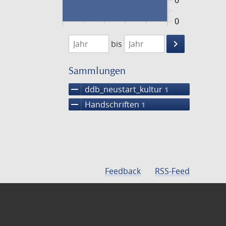
0
0
1474
1475
keyboard_arrow_right
bis
Suche
einschränke
Sammlungen
remove
ddb_neustart_kultur
1
remove
Handschriften
1
Feedback
RSS-Feed