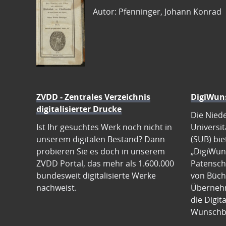
Autor: Pfenninger, Johann Konrad
ZVDD - Zentrales Verzeichnis
DigiWun
digitalisierter Drucke
Die Nied
Ist Ihr gesuchtes Werk noch nicht in
Universit
unserem digitalen Bestand? Dann
(SUB) bie
probieren Sie es doch in unserem
„DigiWun
ZVDD Portal, das mehr als 1.600.000
Patenscha
bundesweit digitalisierte Werke
von Büch
nachweist.
Übernehm
die Digit
Wunschb