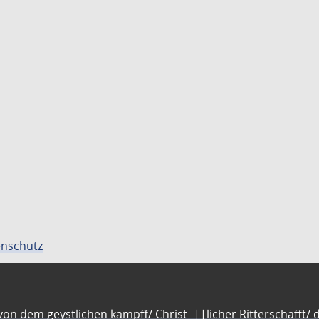
nschutz
n dem geystlichen kampff/ Christ=||licher Ritterschafft/ da