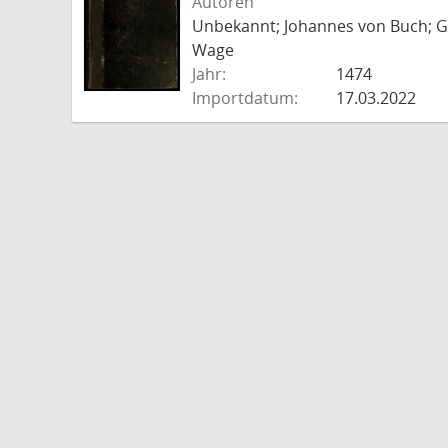
Autoren
Unbekannt; Johannes von Buch; Go
Wage
Jahr:
1474
Importdatum:
17.03.2022