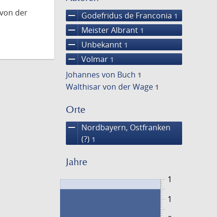
 von der
remove
Godefridus de Franconia
1
remove
Meister Albrant
1
remove
Unbekannt
1
remove
Volmar
1
Johannes von Buch
1
Walthisar von der Wage
1
Orte
remove
Nordbayern, Ostfranken
(?)
1
Jahre
1
1