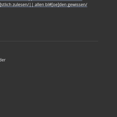
e]stlich zulesen/|| allen bl#[oe]den gewissen/
der