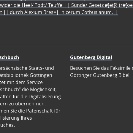
 wider die Heel/ Todt/ Teuffel || Sünde/ Gesetz #[et]c̃ tr#[o
let || durch Alexium Bres=||nicerum Cotbusianum.||
schbuch
Gutenberg Digital
ersächsische Staats- und
Besuchen Sie das Faksimile 
ätsbibliothek Göttingen
Göttinger Gutenberg Bibel.
tet mit dem Service
schbuch” die Möglichkeit,
ften für die Digitalisierung
ern zu übernehmen.
en Sie die Patenschaft für
alisierung Ihres
uches.