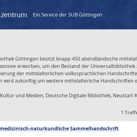
gszentrum
Ein Service der SUB Göttingen
liothek Göttingen besitzt knapp 450 abendländische mittela
ukzessive erworben, um den Bestand der Universalbibliothe
lisierung der mittelalterlichen volkssprachlichen Handschri
ion wird zukünftig um weitere mittelalterliche Handschriften
ultur und Medien, Deutsche Digitale Bibliothek, Neustart 
1 Treff
sch-medizinisch-naturkundliche Sammelhandschrift