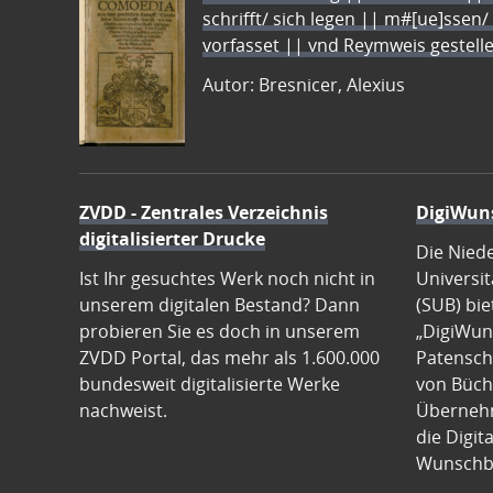
schrifft/ sich legen || m#[ue]ssen/
vorfasset || vnd Reymweis gestel
Autor: Bresnicer, Alexius
ZVDD - Zentrales Verzeichnis
DigiWun
digitalisierter Drucke
Die Nied
Ist Ihr gesuchtes Werk noch nicht in
Universit
unserem digitalen Bestand? Dann
(SUB) bie
probieren Sie es doch in unserem
„DigiWun
ZVDD Portal, das mehr als 1.600.000
Patenscha
bundesweit digitalisierte Werke
von Büch
nachweist.
Übernehm
die Digit
Wunschb