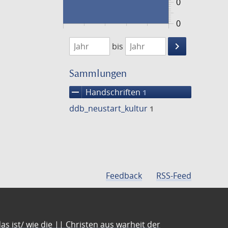
0
0
1474
1475
keyboard_arrow_right
bis
Suche
einschränke
Sammlungen
remove
Handschriften
1
ddb_neustart_kultur
1
Feedback
RSS-Feed
s ist/ wie die || Christen aus warheit der