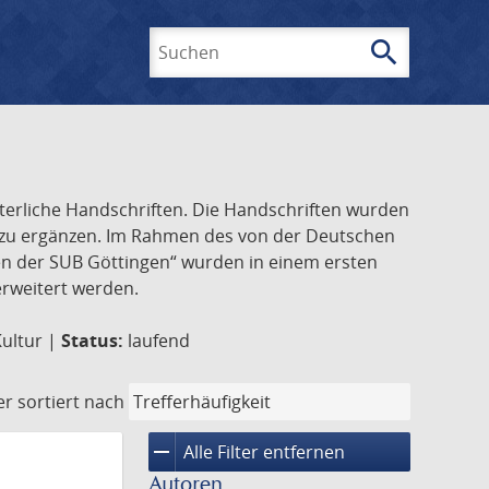
search
Suchen
lterliche Handschriften. Die Handschriften wurden
k zu ergänzen. Im Rahmen des von der Deutschen
ften der SUB Göttingen“ wurden in einem ersten
 erweitert werden.
Kultur |
Status:
laufend
er
sortiert nach
remove
Alle Filter entfernen
Autoren