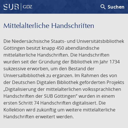
search
Suchen
GDZ
Mittelalterliche Handschriften
Die Niedersächsische Staats- und Universitätsbibliothek
Göttingen besitzt knapp 450 abendländische
mittelalterliche Handschriften. Die Handschriften
wurden seit der Gründung der Bibliothek im Jahr 1734
sukzessive erworben, um den Bestand der
Universalbibliothek zu ergänzen. Im Rahmen des von
der Deutschen Digitalen Bibliothek geförderten Projekts
„Digitalisierung der mittelalterlichen volkssprachlichen
Handschriften der SUB Göttingen“ wurden in einem
ersten Schritt 74 Handschriften digitalisiert. Die
Kollektion wird zukünftig um weitere mittelalterliche
Handschriften erweitert werden.