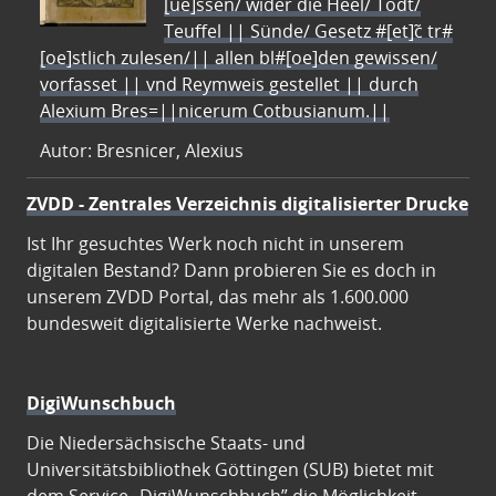
[ue]ssen/ wider die Heel/ Todt/
Teuffel || Sünde/ Gesetz #[et]c̃ tr#
[oe]stlich zulesen/|| allen bl#[oe]den gewissen/
vorfasset || vnd Reymweis gestellet || durch
Alexium Bres=||nicerum Cotbusianum.||
Autor: Bresnicer, Alexius
ZVDD - Zentrales Verzeichnis digitalisierter Drucke
Ist Ihr gesuchtes Werk noch nicht in unserem
digitalen Bestand? Dann probieren Sie es doch in
unserem ZVDD Portal, das mehr als 1.600.000
bundesweit digitalisierte Werke nachweist.
DigiWunschbuch
Die Niedersächsische Staats- und
Universitätsbibliothek Göttingen (SUB) bietet mit