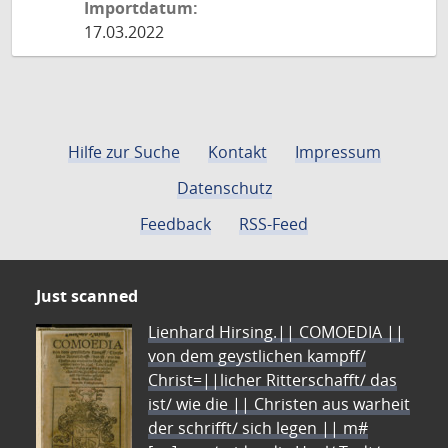
Importdatum:
17.03.2022
Hilfe zur Suche
Kontakt
Impressum
Datenschutz
Feedback
RSS-Feed
Just scanned
Lienhard Hirsing.|| COMOEDIA ||
von dem geystlichen kampff/
Christ=||licher Ritterschafft/ das
ist/ wie die || Christen aus warheit
der schrifft/ sich legen || m#