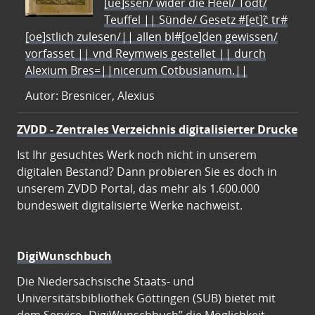
[ue]ssen/ wider die Heel/ Todt/
Teuffel || Sünde/ Gesetz #[et]c̃ tr#
[oe]stlich zulesen/|| allen bl#[oe]den gewissen/
vorfasset || vnd Reymweis gestellet || durch
Alexium Bres=||nicerum Cotbusianum.||
Autor: Bresnicer, Alexius
ZVDD - Zentrales Verzeichnis digitalisierter Drucke
Ist Ihr gesuchtes Werk noch nicht in unserem
digitalen Bestand? Dann probieren Sie es doch in
unserem ZVDD Portal, das mehr als 1.600.000
bundesweit digitalisierte Werke nachweist.
DigiWunschbuch
Die Niedersächsische Staats- und
Universitätsbibliothek Göttingen (SUB) bietet mit