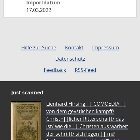
Importdatum:
17.03.2022
Hilfe zur Suche
Kontakt
Impressum
Datenschutz
Feedback
RSS-Feed
Just scanned
Lienhard Hirsing.|| COMOEDIA ||
von dem geystlichen kampff/
Christ=||licher Ritterschafft/ das
ist/ wie die || Christen aus warheit
der schrifft/ sich legen || m#