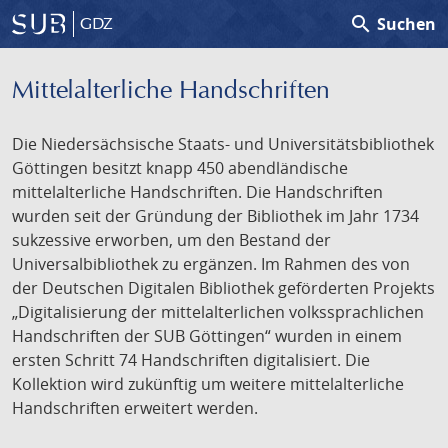
search
Suchen
GDZ
Mittelalterliche Handschriften
Die Niedersächsische Staats- und Universitätsbibliothek
Göttingen besitzt knapp 450 abendländische
mittelalterliche Handschriften. Die Handschriften
wurden seit der Gründung der Bibliothek im Jahr 1734
sukzessive erworben, um den Bestand der
Universalbibliothek zu ergänzen. Im Rahmen des von
der Deutschen Digitalen Bibliothek geförderten Projekts
„Digitalisierung der mittelalterlichen volkssprachlichen
Handschriften der SUB Göttingen“ wurden in einem
ersten Schritt 74 Handschriften digitalisiert. Die
Kollektion wird zukünftig um weitere mittelalterliche
Handschriften erweitert werden.