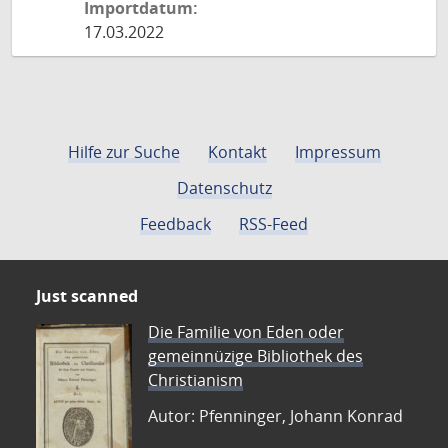
Importdatum:
17.03.2022
Hilfe zur Suche
Kontakt
Impressum
Datenschutz
Feedback
RSS-Feed
Just scanned
Die Familie von Eden oder
gemeinnüzige Bibliothek des
Christianism
Autor: Pfenninger, Johann Konrad