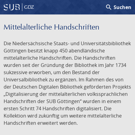
search
Suchen
GDZ
Mittelalterliche Handschriften
Die Niedersächsische Staats- und Universitätsbibliothek
Göttingen besitzt knapp 450 abendländische
mittelalterliche Handschriften. Die Handschriften
wurden seit der Gründung der Bibliothek im Jahr 1734
sukzessive erworben, um den Bestand der
Universalbibliothek zu ergänzen. Im Rahmen des von
der Deutschen Digitalen Bibliothek geförderten Projekts
„Digitalisierung der mittelalterlichen volkssprachlichen
Handschriften der SUB Göttingen“ wurden in einem
ersten Schritt 74 Handschriften digitalisiert. Die
Kollektion wird zukünftig um weitere mittelalterliche
Handschriften erweitert werden.