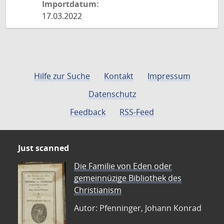
Importdatum:
17.03.2022
Hilfe zur Suche
Kontakt
Impressum
Datenschutz
Feedback
RSS-Feed
Just scanned
Die Familie von Eden oder
gemeinnüzige Bibliothek des
Christianism
Autor: Pfenninger, Johann Konrad