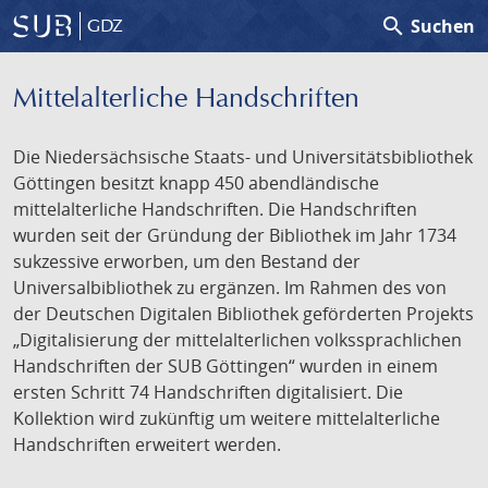
search
Suchen
GDZ
Mittelalterliche Handschriften
Die Niedersächsische Staats- und Universitätsbibliothek
Göttingen besitzt knapp 450 abendländische
mittelalterliche Handschriften. Die Handschriften
wurden seit der Gründung der Bibliothek im Jahr 1734
sukzessive erworben, um den Bestand der
Universalbibliothek zu ergänzen. Im Rahmen des von
der Deutschen Digitalen Bibliothek geförderten Projekts
„Digitalisierung der mittelalterlichen volkssprachlichen
Handschriften der SUB Göttingen“ wurden in einem
ersten Schritt 74 Handschriften digitalisiert. Die
Kollektion wird zukünftig um weitere mittelalterliche
Handschriften erweitert werden.