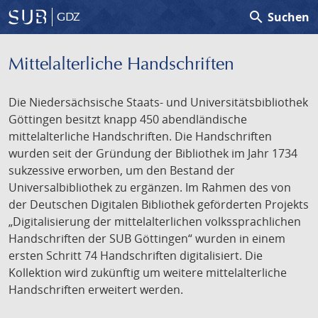
search
Suchen
GDZ
Mittelalterliche Handschriften
Die Niedersächsische Staats- und Universitätsbibliothek
Göttingen besitzt knapp 450 abendländische
mittelalterliche Handschriften. Die Handschriften
wurden seit der Gründung der Bibliothek im Jahr 1734
sukzessive erworben, um den Bestand der
Universalbibliothek zu ergänzen. Im Rahmen des von
der Deutschen Digitalen Bibliothek geförderten Projekts
„Digitalisierung der mittelalterlichen volkssprachlichen
Handschriften der SUB Göttingen“ wurden in einem
ersten Schritt 74 Handschriften digitalisiert. Die
Kollektion wird zukünftig um weitere mittelalterliche
Handschriften erweitert werden.