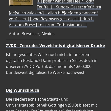
[ue]ssen/ wider die Heel/ Todt/
Teuffel || Sünde/ Gesetz #[et]c̃ tr#
[oe]stlich zulesen/|| allen bl#[oe]den gewissen/
vorfasset || vnd Reymweis gestellet || durch
Alexium Bres=||nicerum Cotbusianum.||
Autor: Bresnicer, Alexius
ZVDD - Zentrales Verzeichnis digitalisierter Drucke
Ist Ihr gesuchtes Werk noch nicht in unserem
digitalen Bestand? Dann probieren Sie es doch in
unserem ZVDD Portal, das mehr als 1.600.000
bundesweit digitalisierte Werke nachweist.
DigiWunschbuch
Die Niedersächsische Staats- und
Universitätsbibliothek Göttingen (SUB) bietet mit