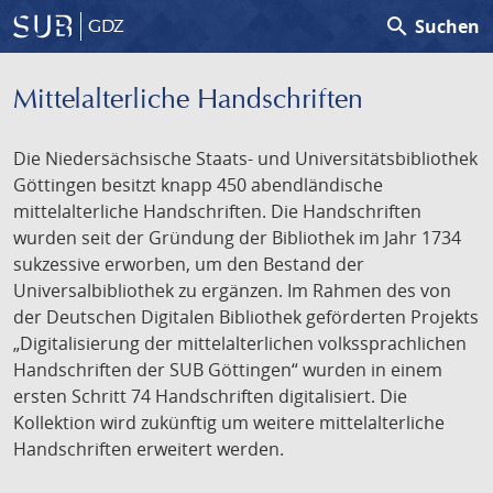
search
Suchen
GDZ
Mittelalterliche Handschriften
Die Niedersächsische Staats- und Universitätsbibliothek
Göttingen besitzt knapp 450 abendländische
mittelalterliche Handschriften. Die Handschriften
wurden seit der Gründung der Bibliothek im Jahr 1734
sukzessive erworben, um den Bestand der
Universalbibliothek zu ergänzen. Im Rahmen des von
der Deutschen Digitalen Bibliothek geförderten Projekts
„Digitalisierung der mittelalterlichen volkssprachlichen
Handschriften der SUB Göttingen“ wurden in einem
ersten Schritt 74 Handschriften digitalisiert. Die
Kollektion wird zukünftig um weitere mittelalterliche
Handschriften erweitert werden.