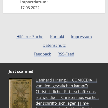
Importdatum:
17.03.2022
Hilfe zur Suche
Kontakt
Impressum
Datenschutz
Feedback
RSS-Feed
Just scanned
Lienhard Hirsing.|| COMOEDIA ||
von dem geystlichen kampff/
Christ=||licher Ritterschafft/ das
ist/ wie die || Christen aus warheit
der schrifft/ sich legen || m#