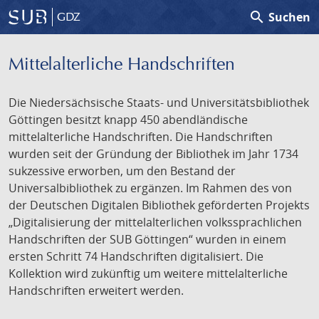
search
Suchen
GDZ
Mittelalterliche Handschriften
Die Niedersächsische Staats- und Universitätsbibliothek
Göttingen besitzt knapp 450 abendländische
mittelalterliche Handschriften. Die Handschriften
wurden seit der Gründung der Bibliothek im Jahr 1734
sukzessive erworben, um den Bestand der
Universalbibliothek zu ergänzen. Im Rahmen des von
der Deutschen Digitalen Bibliothek geförderten Projekts
„Digitalisierung der mittelalterlichen volkssprachlichen
Handschriften der SUB Göttingen“ wurden in einem
ersten Schritt 74 Handschriften digitalisiert. Die
Kollektion wird zukünftig um weitere mittelalterliche
Handschriften erweitert werden.