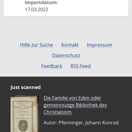
Importdatum:
17.03.2022
Hilfe zur Suche
Kontakt
Impressum
Datenschutz
Feedback
RSS-Feed
Just scanned
Die Familie von Eden oder
gemeinnüzige Bibliothek des
Christianism
Autor: Pfenninger, Johann Konrad