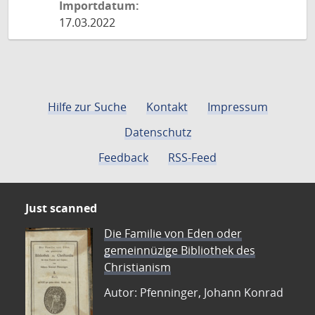
Importdatum:
17.03.2022
Hilfe zur Suche
Kontakt
Impressum
Datenschutz
Feedback
RSS-Feed
Just scanned
Die Familie von Eden oder
gemeinnüzige Bibliothek des
Christianism
Autor: Pfenninger, Johann Konrad