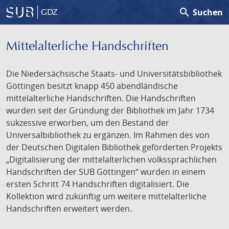
search
Suchen
GDZ
Mittelalterliche Handschriften
Die Niedersächsische Staats- und Universitätsbibliothek
Göttingen besitzt knapp 450 abendländische
mittelalterliche Handschriften. Die Handschriften
wurden seit der Gründung der Bibliothek im Jahr 1734
sukzessive erworben, um den Bestand der
Universalbibliothek zu ergänzen. Im Rahmen des von
der Deutschen Digitalen Bibliothek geförderten Projekts
„Digitalisierung der mittelalterlichen volkssprachlichen
Handschriften der SUB Göttingen“ wurden in einem
ersten Schritt 74 Handschriften digitalisiert. Die
Kollektion wird zukünftig um weitere mittelalterliche
Handschriften erweitert werden.