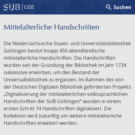
search
Suchen
GDZ
Mittelalterliche Handschriften
Die Niedersächsische Staats- und Universitätsbibliothek
Göttingen besitzt knapp 450 abendländische
mittelalterliche Handschriften. Die Handschriften
wurden seit der Gründung der Bibliothek im Jahr 1734
sukzessive erworben, um den Bestand der
Universalbibliothek zu ergänzen. Im Rahmen des von
der Deutschen Digitalen Bibliothek geförderten Projekts
„Digitalisierung der mittelalterlichen volkssprachlichen
Handschriften der SUB Göttingen“ wurden in einem
ersten Schritt 74 Handschriften digitalisiert. Die
Kollektion wird zukünftig um weitere mittelalterliche
Handschriften erweitert werden.