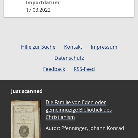
Importdatum:
17.03.2022
Hilfe zur Suche
Kontakt
Impressum
Datenschutz
Feedback
RSS-Feed
Just scanned
Die Familie von Eden oder
gemeinnüzige Bibliothek des
Christianism
Autor: Pfenninger, Johann Konrad