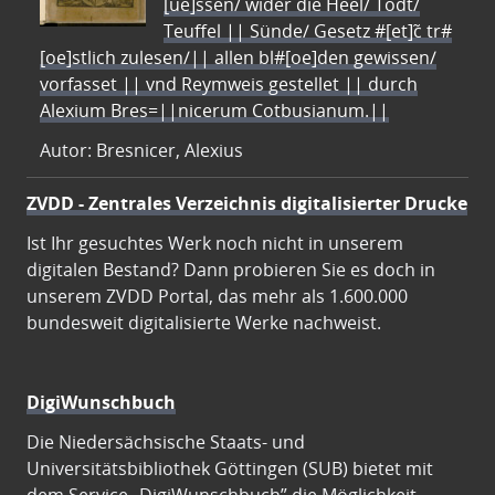
[ue]ssen/ wider die Heel/ Todt/
Teuffel || Sünde/ Gesetz #[et]c̃ tr#
[oe]stlich zulesen/|| allen bl#[oe]den gewissen/
vorfasset || vnd Reymweis gestellet || durch
Alexium Bres=||nicerum Cotbusianum.||
Autor: Bresnicer, Alexius
ZVDD - Zentrales Verzeichnis digitalisierter Drucke
Ist Ihr gesuchtes Werk noch nicht in unserem
digitalen Bestand? Dann probieren Sie es doch in
unserem ZVDD Portal, das mehr als 1.600.000
bundesweit digitalisierte Werke nachweist.
DigiWunschbuch
Die Niedersächsische Staats- und
Universitätsbibliothek Göttingen (SUB) bietet mit