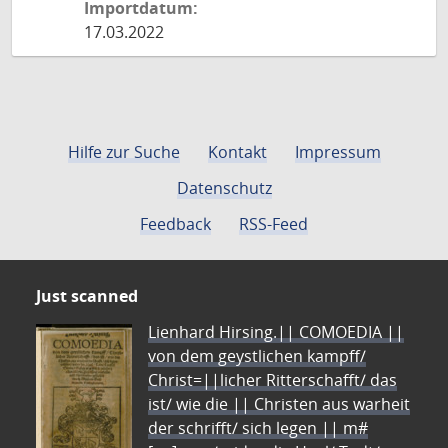
Importdatum:
17.03.2022
Hilfe zur Suche
Kontakt
Impressum
Datenschutz
Feedback
RSS-Feed
Just scanned
Lienhard Hirsing.|| COMOEDIA ||
von dem geystlichen kampff/
Christ=||licher Ritterschafft/ das
ist/ wie die || Christen aus warheit
der schrifft/ sich legen || m#