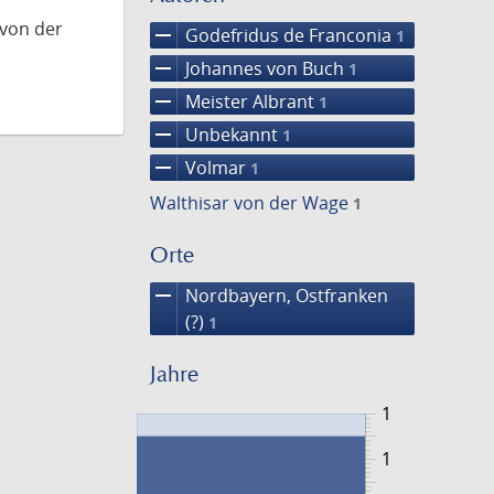
 von der
remove
Godefridus de Franconia
1
remove
Johannes von Buch
1
remove
Meister Albrant
1
remove
Unbekannt
1
remove
Volmar
1
Walthisar von der Wage
1
Orte
remove
Nordbayern, Ostfranken
(?)
1
Jahre
1
1