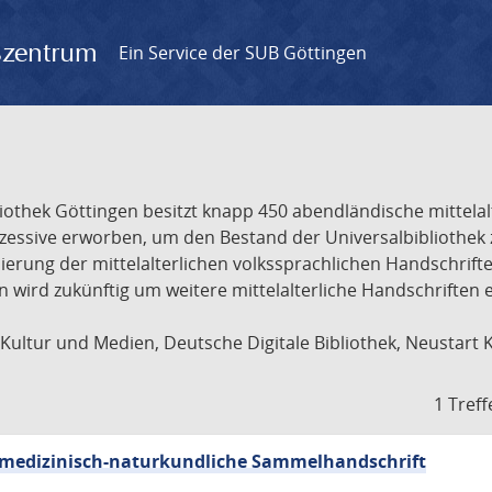
gszentrum
Ein Service der SUB Göttingen
liothek Göttingen besitzt knapp 450 abendländische mittela
ukzessive erworben, um den Bestand der Universalbibliothe
lisierung der mittelalterlichen volkssprachlichen Handschri
ion wird zukünftig um weitere mittelalterliche Handschriften
ultur und Medien, Deutsche Digitale Bibliothek, Neustart 
1 Treff
sch-medizinisch-naturkundliche Sammelhandschrift