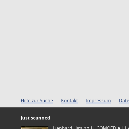
Hilfe zur Suche
Kontakt
Impressum
Date
Just scanned
Lienhard Hirsing.|| COMOEDIA || vo