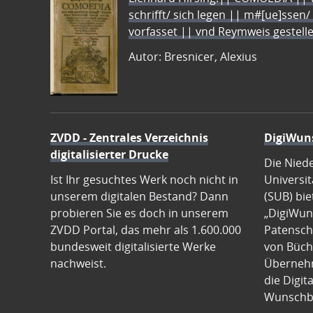
schrifft/ sich legen || m#[ue]ssen/
vorfasset || vnd Reymweis gestel
Autor: Bresnicer, Alexius
ZVDD - Zentrales Verzeichnis
DigiWun
digitalisierter Drucke
Die Nied
Ist Ihr gesuchtes Werk noch nicht in
Universit
unserem digitalen Bestand? Dann
(SUB) bie
probieren Sie es doch in unserem
„DigiWun
ZVDD Portal, das mehr als 1.600.000
Patenscha
bundesweit digitalisierte Werke
von Büch
nachweist.
Übernehm
die Digit
Wunschb