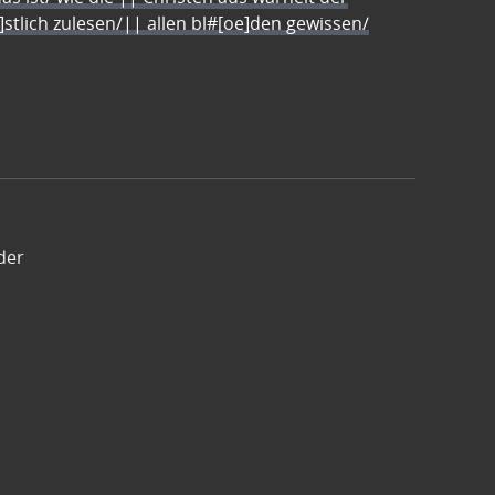
e]stlich zulesen/|| allen bl#[oe]den gewissen/
der