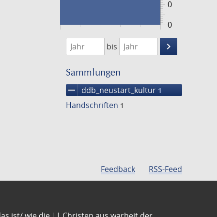
0
0
1474
1475
keyboard_arrow_right
bis
Suche
einschränke
Sammlungen
remove
ddb_neustart_kultur
1
Handschriften
1
Feedback
RSS-Feed
s ist/ wie die || Christen aus warheit der