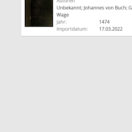
Autoren
Unbekannt; Johannes von Buch; Go
Wage
Jahr:
1474
Importdatum:
17.03.2022