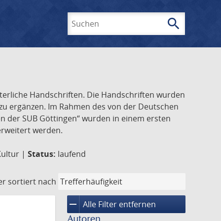
search
Suchen
lterliche Handschriften. Die Handschriften wurden
k zu ergänzen. Im Rahmen des von der Deutschen
ften der SUB Göttingen“ wurden in einem ersten
 erweitert werden.
Kultur |
Status:
laufend
er
sortiert nach
remove
Alle Filter entfernen
Autoren