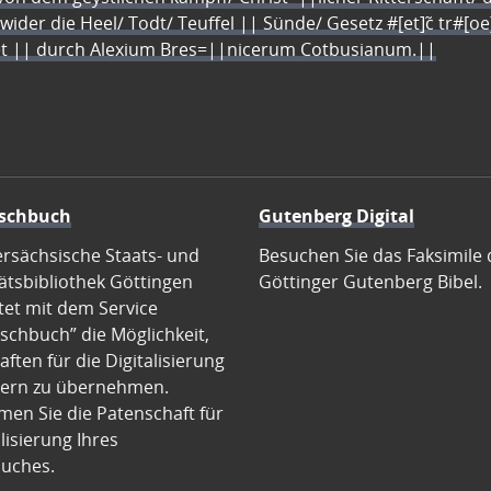
 wider die Heel/ Todt/ Teuffel || Sünde/ Gesetz #[et]c̃ tr#[o
let || durch Alexium Bres=||nicerum Cotbusianum.||
schbuch
Gutenberg Digital
ersächsische Staats- und
Besuchen Sie das Faksimile 
ätsbibliothek Göttingen
Göttinger Gutenberg Bibel.
tet mit dem Service
schbuch” die Möglichkeit,
ften für die Digitalisierung
ern zu übernehmen.
en Sie die Patenschaft für
alisierung Ihres
uches.