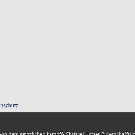
nschutz
n dem geystlichen kampff/ Christ=||licher Ritterschafft/ da