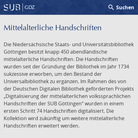
search
Suchen
GDZ
Mittelalterliche Handschriften
Die Niedersächsische Staats- und Universitätsbibliothek
Göttingen besitzt knapp 450 abendländische
mittelalterliche Handschriften. Die Handschriften
wurden seit der Gründung der Bibliothek im Jahr 1734
sukzessive erworben, um den Bestand der
Universalbibliothek zu ergänzen. Im Rahmen des von
der Deutschen Digitalen Bibliothek geförderten Projekts
„Digitalisierung der mittelalterlichen volkssprachlichen
Handschriften der SUB Göttingen“ wurden in einem
ersten Schritt 74 Handschriften digitalisiert. Die
Kollektion wird zukünftig um weitere mittelalterliche
Handschriften erweitert werden.