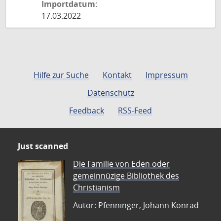
Importdatum:
17.03.2022
Hilfe zur Suche
Kontakt
Impressum
Datenschutz
Feedback
RSS-Feed
Just scanned
Die Familie von Eden oder
gemeinnüzige Bibliothek des
Christianism
Autor: Pfenninger, Johann Konrad