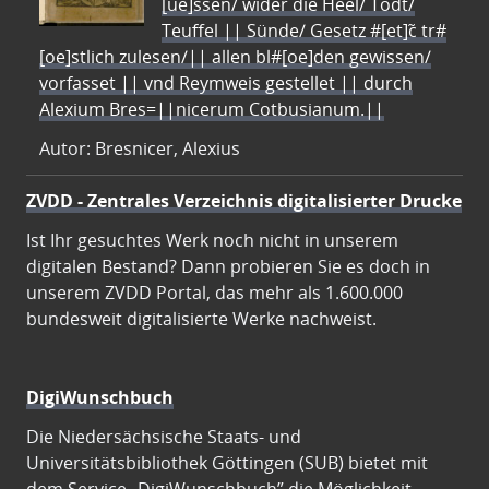
[ue]ssen/ wider die Heel/ Todt/
Teuffel || Sünde/ Gesetz #[et]c̃ tr#
[oe]stlich zulesen/|| allen bl#[oe]den gewissen/
vorfasset || vnd Reymweis gestellet || durch
Alexium Bres=||nicerum Cotbusianum.||
Autor: Bresnicer, Alexius
ZVDD - Zentrales Verzeichnis digitalisierter Drucke
Ist Ihr gesuchtes Werk noch nicht in unserem
digitalen Bestand? Dann probieren Sie es doch in
unserem ZVDD Portal, das mehr als 1.600.000
bundesweit digitalisierte Werke nachweist.
DigiWunschbuch
Die Niedersächsische Staats- und
Universitätsbibliothek Göttingen (SUB) bietet mit