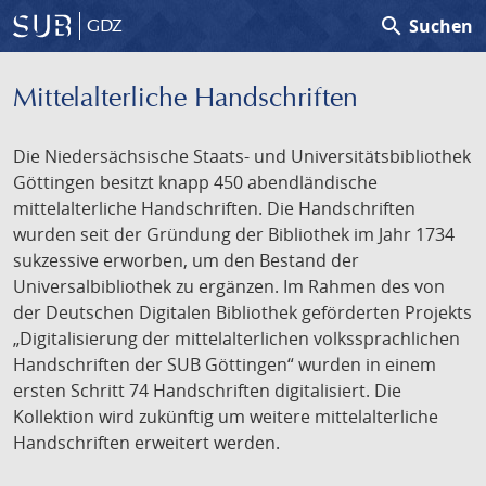
search
Suchen
GDZ
Mittelalterliche Handschriften
Die Niedersächsische Staats- und Universitätsbibliothek
Göttingen besitzt knapp 450 abendländische
mittelalterliche Handschriften. Die Handschriften
wurden seit der Gründung der Bibliothek im Jahr 1734
sukzessive erworben, um den Bestand der
Universalbibliothek zu ergänzen. Im Rahmen des von
der Deutschen Digitalen Bibliothek geförderten Projekts
„Digitalisierung der mittelalterlichen volkssprachlichen
Handschriften der SUB Göttingen“ wurden in einem
ersten Schritt 74 Handschriften digitalisiert. Die
Kollektion wird zukünftig um weitere mittelalterliche
Handschriften erweitert werden.