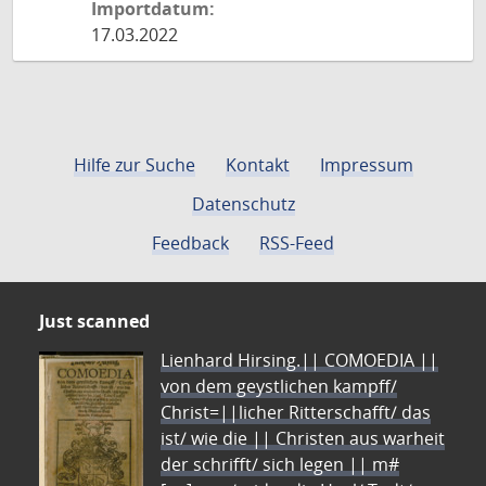
Importdatum:
17.03.2022
Hilfe zur Suche
Kontakt
Impressum
Datenschutz
Feedback
RSS-Feed
Just scanned
Lienhard Hirsing.|| COMOEDIA ||
von dem geystlichen kampff/
Christ=||licher Ritterschafft/ das
ist/ wie die || Christen aus warheit
der schrifft/ sich legen || m#