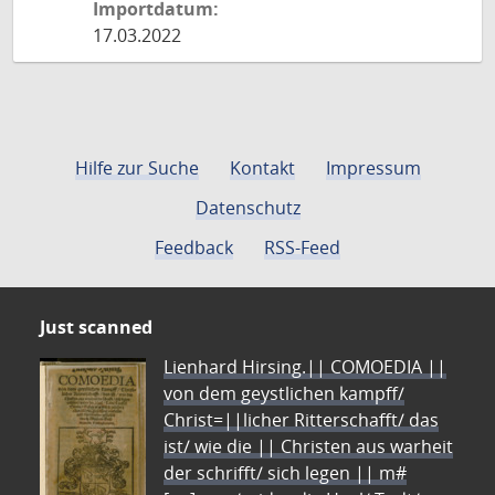
Importdatum:
17.03.2022
Hilfe zur Suche
Kontakt
Impressum
Datenschutz
Feedback
RSS-Feed
Just scanned
Lienhard Hirsing.|| COMOEDIA ||
von dem geystlichen kampff/
Christ=||licher Ritterschafft/ das
ist/ wie die || Christen aus warheit
der schrifft/ sich legen || m#