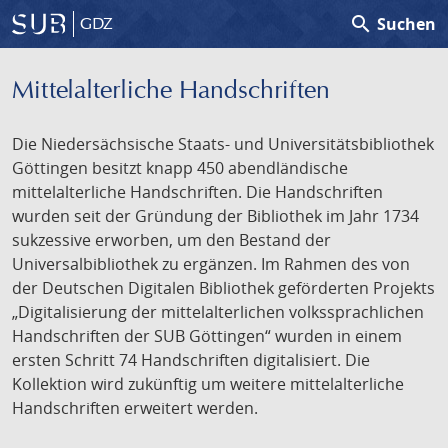
search
Suchen
GDZ
Mittelalterliche Handschriften
Die Niedersächsische Staats- und Universitätsbibliothek
Göttingen besitzt knapp 450 abendländische
mittelalterliche Handschriften. Die Handschriften
wurden seit der Gründung der Bibliothek im Jahr 1734
sukzessive erworben, um den Bestand der
Universalbibliothek zu ergänzen. Im Rahmen des von
der Deutschen Digitalen Bibliothek geförderten Projekts
„Digitalisierung der mittelalterlichen volkssprachlichen
Handschriften der SUB Göttingen“ wurden in einem
ersten Schritt 74 Handschriften digitalisiert. Die
Kollektion wird zukünftig um weitere mittelalterliche
Handschriften erweitert werden.