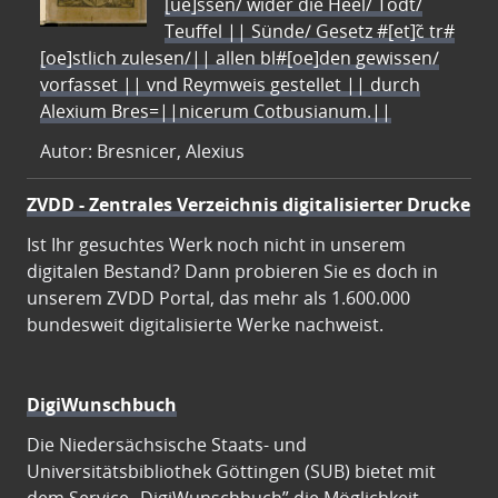
[ue]ssen/ wider die Heel/ Todt/
Teuffel || Sünde/ Gesetz #[et]c̃ tr#
[oe]stlich zulesen/|| allen bl#[oe]den gewissen/
vorfasset || vnd Reymweis gestellet || durch
Alexium Bres=||nicerum Cotbusianum.||
Autor: Bresnicer, Alexius
ZVDD - Zentrales Verzeichnis digitalisierter Drucke
Ist Ihr gesuchtes Werk noch nicht in unserem
digitalen Bestand? Dann probieren Sie es doch in
unserem ZVDD Portal, das mehr als 1.600.000
bundesweit digitalisierte Werke nachweist.
DigiWunschbuch
Die Niedersächsische Staats- und
Universitätsbibliothek Göttingen (SUB) bietet mit