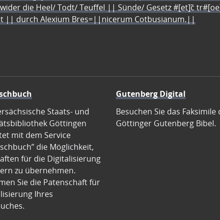
 wider die Heel/ Todt/ Teuffel || Sünde/ Gesetz #[et]c̃ tr#[o
let || durch Alexium Bres=||nicerum Cotbusianum.||
schbuch
Gutenberg Digital
ersächsische Staats- und
Besuchen Sie das Faksimile 
ätsbibliothek Göttingen
Göttinger Gutenberg Bibel.
tet mit dem Service
schbuch” die Möglichkeit,
ften für die Digitalisierung
ern zu übernehmen.
en Sie die Patenschaft für
alisierung Ihres
uches.