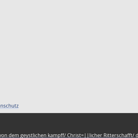
nschutz
n dem geystlichen kampff/ Christ=||licher Ritterschafft/ da