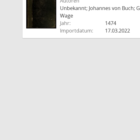
Autoren
Unbekannt; Johannes von Buch; Go
Wage
Jahr:
1474
Importdatum:
17.03.2022