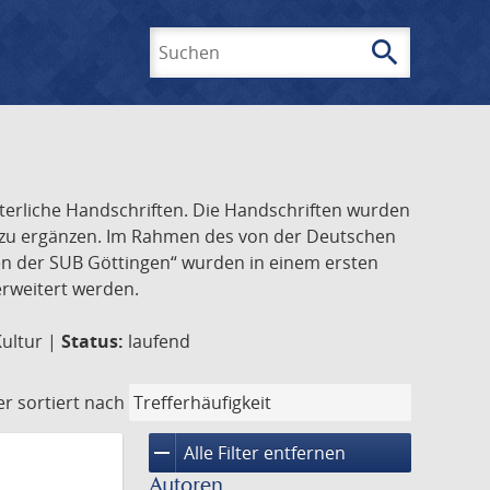
search
Suchen
lterliche Handschriften. Die Handschriften wurden
k zu ergänzen. Im Rahmen des von der Deutschen
ften der SUB Göttingen“ wurden in einem ersten
 erweitert werden.
Kultur |
Status:
laufend
er
sortiert nach
remove
Alle Filter entfernen
Autoren