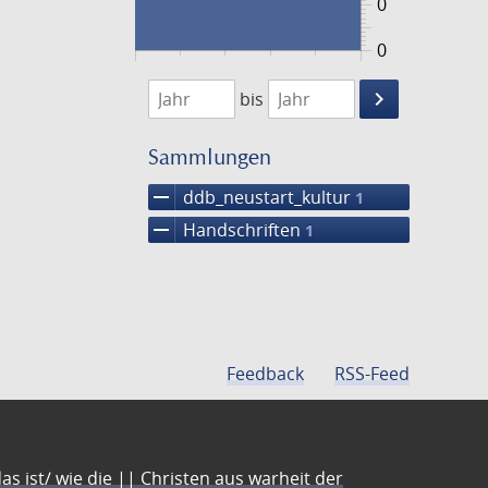
0
0
1474
1475
keyboard_arrow_right
bis
Suche
einschränke
Sammlungen
remove
ddb_neustart_kultur
1
remove
Handschriften
1
Feedback
RSS-Feed
s ist/ wie die || Christen aus warheit der