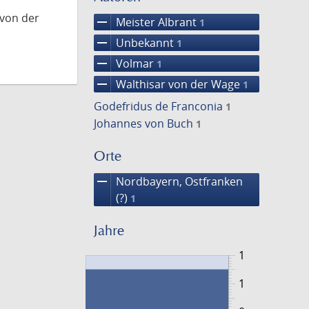
 von der
remove
Meister Albrant
1
remove
Unbekannt
1
remove
Volmar
1
remove
Walthisar von der Wage
1
Godefridus de Franconia
1
Johannes von Buch
1
Orte
remove
Nordbayern, Ostfranken
(?)
1
Jahre
1
1