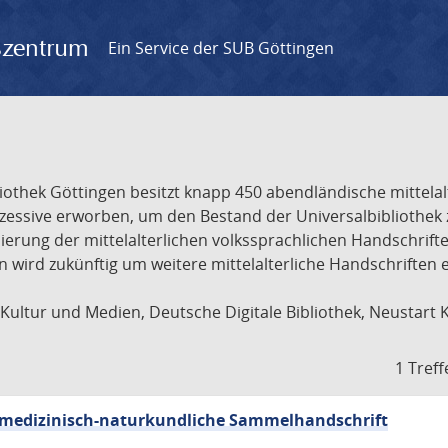
gszentrum
Ein Service der SUB Göttingen
liothek Göttingen besitzt knapp 450 abendländische mittela
ukzessive erworben, um den Bestand der Universalbibliothe
lisierung der mittelalterlichen volkssprachlichen Handschri
ion wird zukünftig um weitere mittelalterliche Handschriften
ultur und Medien, Deutsche Digitale Bibliothek, Neustart 
1 Treff
sch-medizinisch-naturkundliche Sammelhandschrift