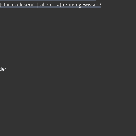
e]stlich zulesen/|| allen bl#[oe]den gewissen/
der